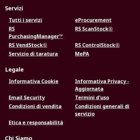
Servizi
Tutti i servizi
eProcurement
RS
RS ScanStock®
PurchasingManager™
RS VendStock®
RS ControlStock®
Servizio di taratura
MePA
Legale
Informativa Cookie
Informativa Privacy -
Aggiornata
Email Security
Termini d'uso
Condizioni di vendita
Condizioni generali di
servizio
Etica e responsabilità
Chi Siamo