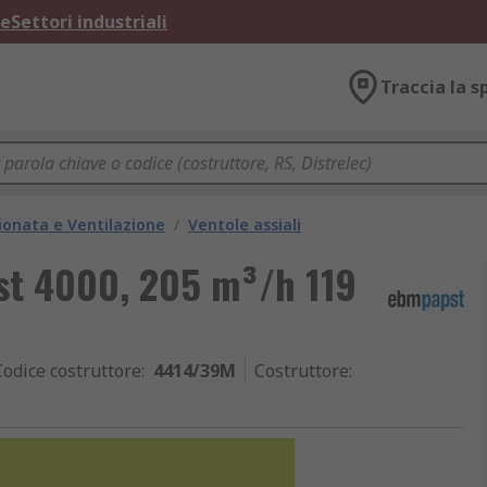
ne
Settori industriali
Traccia la s
ionata e Ventilazione
/
Ventole assiali
pst 4000, 205 m³/h 119
Codice costruttore
:
4414/39M
Costruttore
: