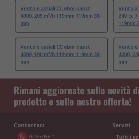
Ventole assiali CC ebm-papst
Ventola 
4000, 205 m³/h 119 mm 119mm 38
24V cc 
mm
119mm 
Ventole assiali CC ebm-papst
Ventole 
4000, 100 m³/h 119 mm 119mm 38
4000, 2
mm
mm
Rimani aggiornato sulle novità d
prodotto e sulle nostre offerte!
Contattaci
Servizi
02.66.058.1
Tutti i se