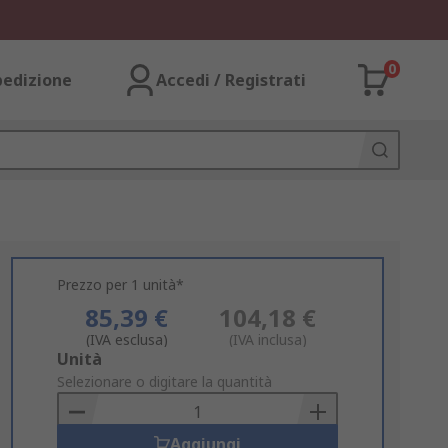
0
pedizione
Accedi / Registrati
Prezzo per 1 unità*
85,39 €
104,18 €
(IVA esclusa)
(IVA inclusa)
Add
Unità
to
Selezionare o digitare la quantità
Basket
Aggiungi