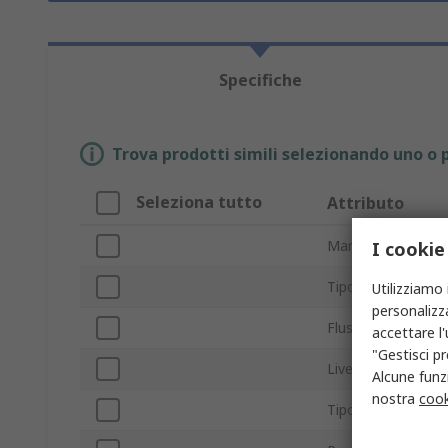
Specifiche
Trova prodotti simili selezionando uno o p
Seleziona tutto
Attributo
Marchio
I cookie
Tipo prodotto
Utilizziamo 
personalizza
Flusso d'aria
accettare l
"Gestisci pr
Livello rumore
Alcune funzi
nostra
cook
Tipo di cuscinetto