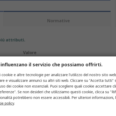
Normative
iù attributi.
Valore
ebm-papst
 influenzano il servizio che possiamo offrirti.
Ventole assiali CC
i cookie e altre tecnologie per analizzare l'utilizzo del nostro sito web
re e visualizzare annunci su altri siti web. Cliccare su "Accetta tutti" s
205m³/h
'uso dei cookie non essenziali. Puoi scegliere quali cookie accettare c
eferenze". Se non desideri che utilizziamo questi cookie, clicca su "Rifi
46dB
onalità potrebbero non essere accessibili. Per ulteriori informazioni, l
ie policy
.
Sfera