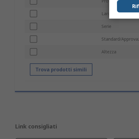
Profondità
Ri
Larghezza
Serie
Standard/Approvaz
Altezza
Trova prodotti simili
Link consigliati