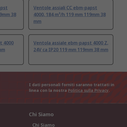
apst
Ventole assiali CC ebm-papst
19mm 38
4000, 184 m³/h 119 mm 119mm 38
mm
t 4000
Ventola assiale ebm-papst 4000 Z,
 mm
24V ca IP20 119 mm 119mm 38 mm
I dati personali forniti saranno trattati in
linea con la nostra
Politica sulla Privacy
.
Chi Siamo
Chi Siamo