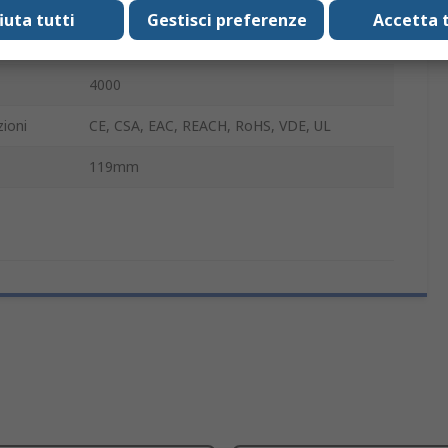
38mm
fiuta tutti
Gestisci preferenze
Accetta t
119mm
4000
ioni
CE, CSA, EAC, REACH, RoHS, VDE, UL
119mm