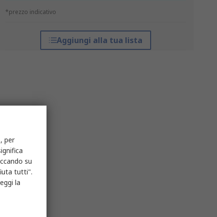
*prezzo indicativo
Aggiungi alla tua lista
, per
ignifica
liccando su
uta tutti".
eggi la