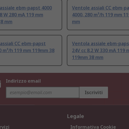
assiale ebm-papst 4000
Ventole assiali CC ebm-p
7.8 W 280 mA 119 mm
4000, 280 m³/h 119 mm 1
38 mm
mm
assiali CC ebm-papst
Ventola assiale ebm-paps
40 m³/h 119 mm 119mm 38
24V cc 8.2 W 330 mA 119
119mm 38 mm
i
Indirizzo email
Iscriviti
Legale
rvizi
Informativa Cookie