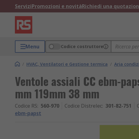
Servizi
Promozioni e novità
Richiedi una quotazio
Menu
Codice costruttore
/
HVAC, Ventilatori e Gestione termica
/
Aria condiz
Ventole assiali CC ebm-pa
mm 119mm 38 mm
Codice RS
:
560-970
Codice Distrelec
:
301-82-751
ebm-papst