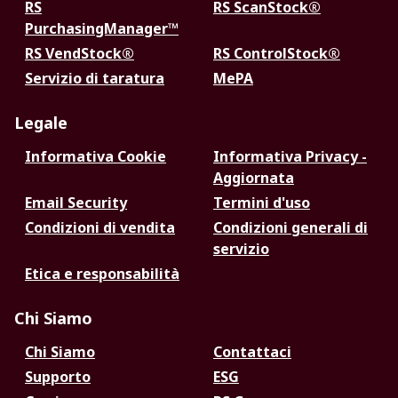
RS
RS ScanStock®
PurchasingManager™
RS VendStock®
RS ControlStock®
Servizio di taratura
MePA
Legale
Informativa Cookie
Informativa Privacy -
Aggiornata
Email Security
Termini d'uso
Condizioni di vendita
Condizioni generali di
servizio
Etica e responsabilità
Chi Siamo
Chi Siamo
Contattaci
Supporto
ESG