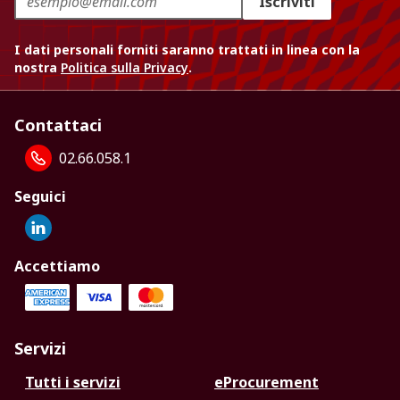
Iscriviti
I dati personali forniti saranno trattati in linea con la
nostra
Politica sulla Privacy
.
Contattaci
02.66.058.1
Seguici
Accettiamo
Servizi
Tutti i servizi
eProcurement