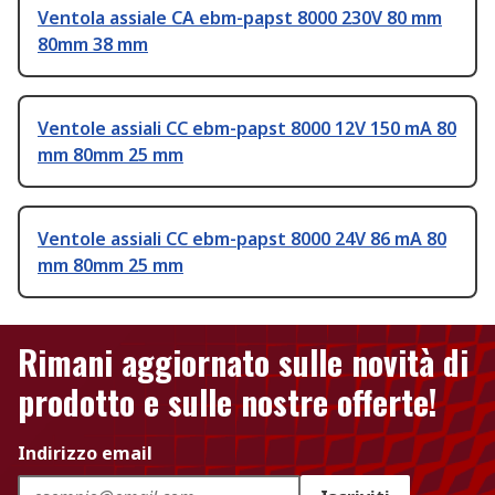
Ventola assiale CA ebm-papst 8000 230V 80 mm
80mm 38 mm
Ventole assiali CC ebm-papst 8000 12V 150 mA 80
mm 80mm 25 mm
Ventole assiali CC ebm-papst 8000 24V 86 mA 80
mm 80mm 25 mm
Rimani aggiornato sulle novità di
prodotto e sulle nostre offerte!
Indirizzo email