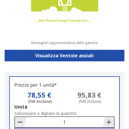
Immagine rappresentativa della gamma
Visualizza Ventole assiali
Prezzo per 1 unità*
78,55 €
95,83 €
(IVA esclusa)
(IVA inclusa)
Add
Unità
to
Selezionare o digitare la quantità
Basket