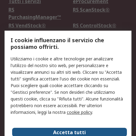
Tutti i servizi
eProcurement
RS
RS ScanStock®
PurchasingManager™
RS VendStock®
RS ControlStock®
Servizio di taratura
MePA
I cookie influenzano il servizio che
possiamo offrirti.
Legale
Utilizziamo i cookie e altre tecnologie per analizzare
Informativa Cookie
Informativa Privacy -
l'utilizzo del nostro sito web, per personalizzare e
Aggiornata
visualizzare annunci su altri siti web. Cliccare su "Accetta
Email Security
Termini d'uso
tutti" significa accettare l'uso dei cookie non essenziali.
Condizioni di vendita
Condizioni generali di
Puoi scegliere quali cookie accettare cliccando su
servizio
"Gestisci preferenze". Se non desideri che utilizziamo
questi cookie, clicca su "Rifiuta tutti". Alcune funzionalità
Etica e responsabilità
potrebbero non essere accessibili. Per ulteriori
informazioni, leggi la nostra
cookie policy
.
Chi Siamo
Chi Siamo
Contattaci
Accetta tutti