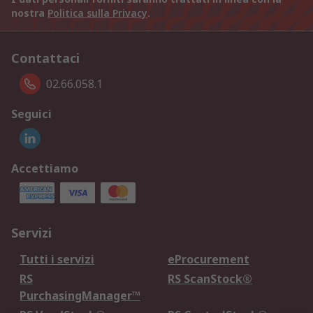
nostra
Politica sulla Privacy
.
Contattaci
02.66.058.1
Seguici
Accettiamo
Servizi
Tutti i servizi
eProcurement
RS
RS ScanStock®
PurchasingManager™