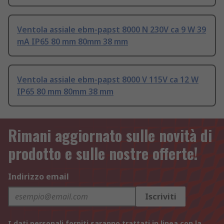
Ventola assiale ebm-papst 8000 N 230V ca 9 W 39
mA IP65 80 mm 80mm 38 mm
Ventola assiale ebm-papst 8000 V 115V ca 12 W
IP65 80 mm 80mm 38 mm
Rimani aggiornato sulle novità di
prodotto e sulle nostre offerte!
Indirizzo email
Iscriviti
I dati personali forniti saranno trattati in linea con la