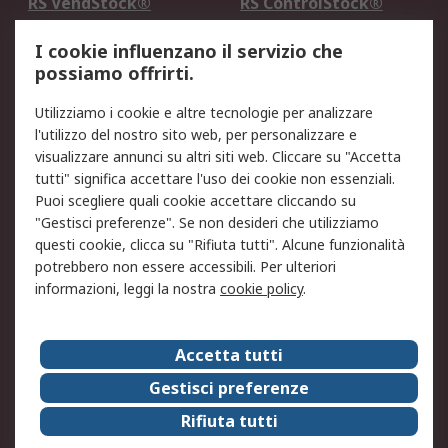
RS VendStock®
RS ControlStock®
Servizio di taratura
MePA
I cookie influenzano il servizio che
possiamo offrirti.
Legale
Utilizziamo i cookie e altre tecnologie per analizzare
Informativa Cookie
Informativa Privacy -
l'utilizzo del nostro sito web, per personalizzare e
Aggiornata
visualizzare annunci su altri siti web. Cliccare su "Accetta
Email Security
Termini d'uso
tutti" significa accettare l'uso dei cookie non essenziali.
Condizioni di vendita
Condizioni generali di
Puoi scegliere quali cookie accettare cliccando su
servizio
"Gestisci preferenze". Se non desideri che utilizziamo
questi cookie, clicca su "Rifiuta tutti". Alcune funzionalità
Etica e responsabilità
potrebbero non essere accessibili. Per ulteriori
informazioni, leggi la nostra
cookie policy
.
Chi Siamo
Chi Siamo
Contattaci
Accetta tutti
Supporto
ESG
Gestisci preferenze
Carriere
RS Group
Rifiuta tutti
Press Centre
Discovery: il Blog di RS