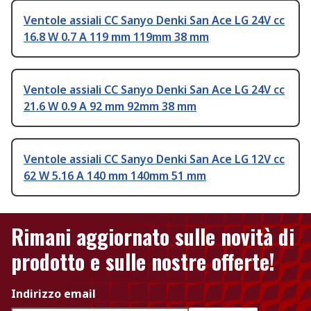
Ventole assiali CC Sanyo Denki San Ace LG 24V cc
16.8 W 0.7 A 119 mm 119mm 38 mm
Ventole assiali CC Sanyo Denki San Ace LG 24V cc
21.6 W 0.9 A 92 mm 92mm 38 mm
Ventole assiali CC Sanyo Denki San Ace LG 12V cc
62 W 5.16 A 140 mm 140mm 51 mm
Rimani aggiornato sulle novità di
prodotto e sulle nostre offerte!
Indirizzo email