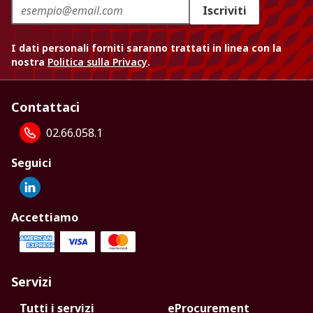
Iscriviti
I dati personali forniti saranno trattati in linea con la
nostra
Politica sulla Privacy
.
Contattaci
02.66.058.1
Seguici
Accettiamo
Servizi
Tutti i servizi
eProcurement