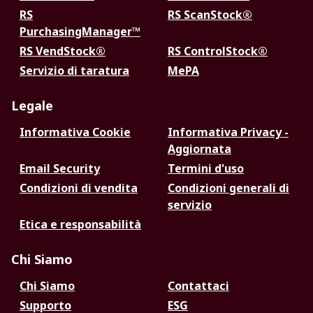
RS
RS ScanStock®
PurchasingManager™
RS VendStock®
RS ControlStock®
Servizio di taratura
MePA
Legale
Informativa Cookie
Informativa Privacy -
Aggiornata
Email Security
Termini d'uso
Condizioni di vendita
Condizioni generali di
servizio
Etica e responsabilità
Chi Siamo
Chi Siamo
Contattaci
Supporto
ESG