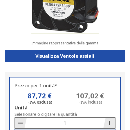
Immagine rappresentativa della gamma
Visualizza Ventole assiali
Prezzo per 1 unità*
87,72 €
107,02 €
(IVA esclusa)
(IVA inclusa)
Add
Unità
to
Selezionare o digitare la quantità
Basket