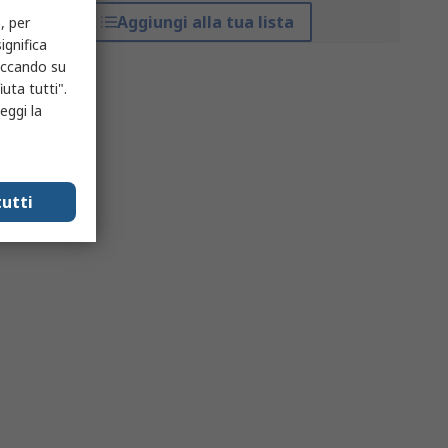
Aggiungi alla tua lista
, per
ignifica
liccando su
uta tutti".
eggi la
utti