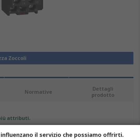
zza Zoccoli
Dettagli
Normative
prodotto
iù attributi.
Valore
 influenzano il servizio che possiamo offrirti.