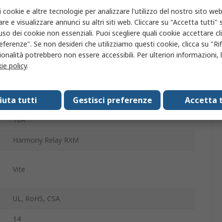
Schneider Electric
i cookie e altre tecnologie per analizzare l'utilizzo del nostro sito web
re e visualizzare annunci su altri siti web. Cliccare su "Accetta tutti" s
Zoccolo relè
'uso dei cookie non essenziali. Puoi scegliere quali cookie accettare c
eferenze". Se non desideri che utilizziamo questi cookie, clicca su "Rifi
250V
onalità potrebbero non essere accessibili. Per ulteriori informazioni, l
ie policy
.
Relè a innesto 782H con 4 contatti C/O, relè a
innesto REXL con 2 contatti C/O, relè a innesto REXL
con 4 contatti C/O, relè a innesto RXM con 2 contatti
fiuta tutti
Gestisci preferenze
Accetta t
C/O, relè a innesto RXM con 4 contatti C/O
10A
Harmony Relay RXM
Vite
UL, RoHS, CSA
14