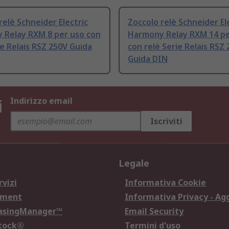
relè Schneider Electric
Zoccolo relè Schneider El
 Relay RXM 8 per uso con
Harmony Relay RXM 14 pe
ie Relais RSZ 250V Guida
con relè Serie Relais RSZ
Guida DIN
i
Indirizzo email
Iscriviti
Legale
rvizi
Informativa Cookie
ement
Informativa Privacy - Ag
hasingManager™
Email Security
Stock®
Termini d'uso