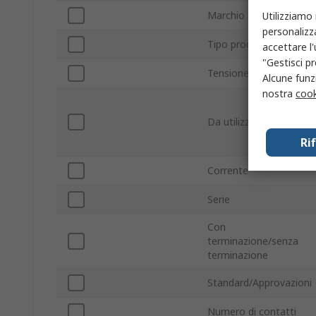
Marchio
Utilizziamo 
personalizza
Tipo prodotto
accettare l
"Gestisci pr
Tensione
Alcune funzi
nostra
cook
Da utilizzare con
Ri
Corrente
Serie
Con
terminazione/senza
terminazione
Standard/Approvazioni
Numero di contatti