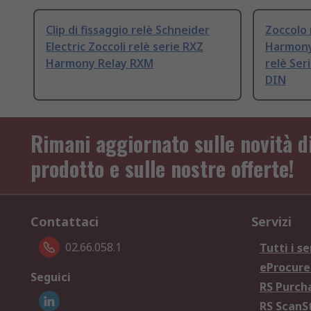
Clip di fissaggio relè Schneider
Zoccolo 
Electric Zoccoli relè serie RXZ
Harmony
Harmony Relay RXM
relè Ser
DIN
Rimani aggiornato sulle novità d
prodotto e sulle nostre offerte!
Contattaci
Servizi
02.66.058.1
Tutti i se
eProcur
Seguici
RS Purc
RS Scan