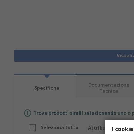
Visuali
Documentazione
Specifiche
Tecnica
Trova prodotti simili selezionando uno o p
Seleziona tutto
Attributo
I cookie