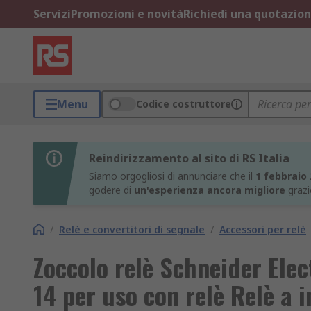
Servizi
Promozioni e novità
Richiedi una quotazio
Menu
Codice costruttore
Reindirizzamento al sito di RS Italia
Siamo orgogliosi di annunciare che il
1 febbraio
godere di
un'esperienza ancora migliore
grazi
/
Relè e convertitori di segnale
/
Accessori per relè
Zoccolo relè Schneider Ele
14 per uso con relè Relè a 