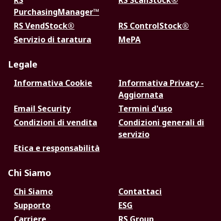
RS
RS ScanStock®
PurchasingManager™
RS VendStock®
RS ControlStock®
Servizio di taratura
MePA
Legale
Informativa Cookie
Informativa Privacy -
Aggiornata
Email Security
Termini d'uso
Condizioni di vendita
Condizioni generali di
servizio
Etica e responsabilità
Chi Siamo
Chi Siamo
Contattaci
Supporto
ESG
Carriere
RS Group