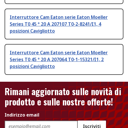
Interruttore Cam Eaton serie Eaton Moeller
Series T0 45 ° 20 A 207107 T0-2-8241/I1, 4
posizioni Cavigliotto
Interruttore Cam Eaton serie Eaton Moeller
Series T0 45 ° 20 A 207064 T0-1-15321/I1, 2
posizioni Cavigliotto
Rimani aggiornato sulle novità di
prodotto e sulle nostre offerte!
Indirizzo email
Iscriviti