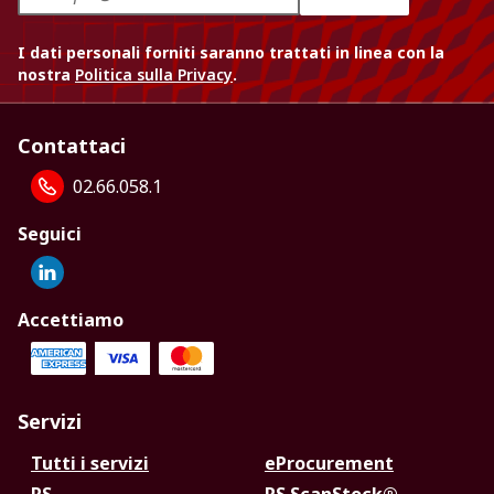
I dati personali forniti saranno trattati in linea con la
nostra
Politica sulla Privacy
.
Contattaci
02.66.058.1
Seguici
Accettiamo
Servizi
Tutti i servizi
eProcurement