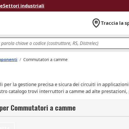
ne
Settori industriali
Traccia la s
omponenti
/
Commutatori a camme
er la gestione precisa e sicura dei circuiti in applicazioni i
tro catalogo trovi interruttori a camme ad alte prestazioni, 
otti dei migliori marchi del settore, come RS PRO, Schneider
acquisti avvengono in totale sicurezza, grazie a metodi di pa
i per Commutatori a camme
 camme in catalogo
etta