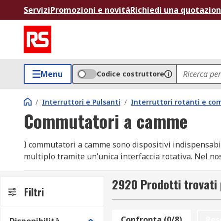
Servizi
Promozioni e novità
Richiedi una quotazio
Menu
Codice costruttore
/
Interruttori e Pulsanti
/
Interruttori rotanti e c
Commutatori a camme
I commutatori a camme sono dispositivi indispensabili p
multiplo tramite un’unica interfaccia rotativa. Nel nos
lunga durata anche in ambienti gravosi. Offriamo prod
immediata e spedizione rapida in 24/48 ore. Tutti gli 
2920 Prodotti trovat
Filtri
efficiente pensata per professionisti e aziende.
Tipi di interruttori e commutatori a
Confronta (0/8)
Res