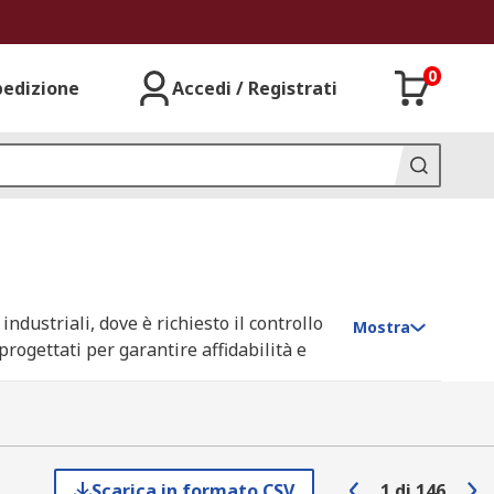
0
pedizione
Accedi / Registrati
ndustriali, dove è richiesto il controllo
Mostra
progettati per garantire affidabilità e
 Electric ed Eaton, con disponibilità
gamento tracciabili e a una logistica
Scarica in formato CSV
1
di
146