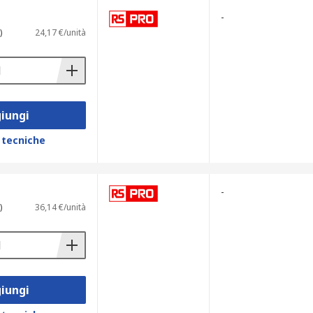
-
)
24,17 €/unità
iungi
 tecniche
-
)
36,14 €/unità
iungi