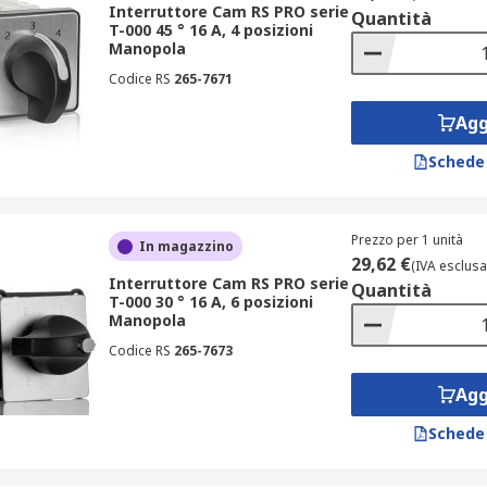
Interruttore Cam RS PRO serie
Quantità
T-000 45 ° 16 A, 4 posizioni
Manopola
o dotati di funzionalità extra, come meccanismi di ritorno au
ioni in ambienti industriali gravosi, grazie a una struttura 
Codice RS
265-7671
i per montaggi compatti in spazi ridotti.
Agg
Schede
ignifica affidarsi a un fornitore leader, con una selezione
a tecnica specializzata, descrizioni dettagliate, schede tecn
Prezzo per 1 unità
In magazzino
29,62 €
ei prodotti offerti è garantita dalla collaborazione con march
(IVA esclusa
Interruttore Cam RS PRO serie
Quantità
ile.
T-000 30 ° 16 A, 6 posizioni
Manopola
Codice RS
265-7673
Agg
Schede