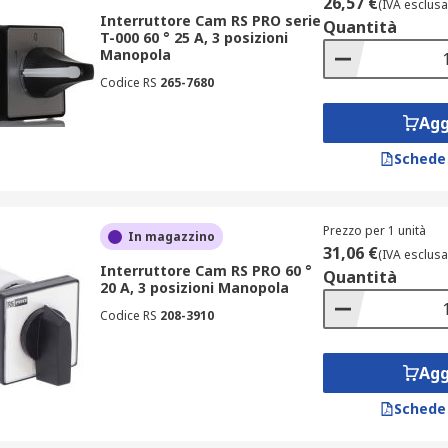
26,57 €
(IVA esclusa
Interruttore Cam RS PRO serie
Quantità
T-000 60 ° 25 A, 3 posizioni
Manopola
Codice RS
265-7680
Agg
Schede
Prezzo per 1 unità
In magazzino
31,06 €
(IVA esclusa
Interruttore Cam RS PRO 60 °
Quantità
20 A, 3 posizioni Manopola
Codice RS
208-3910
Agg
Schede