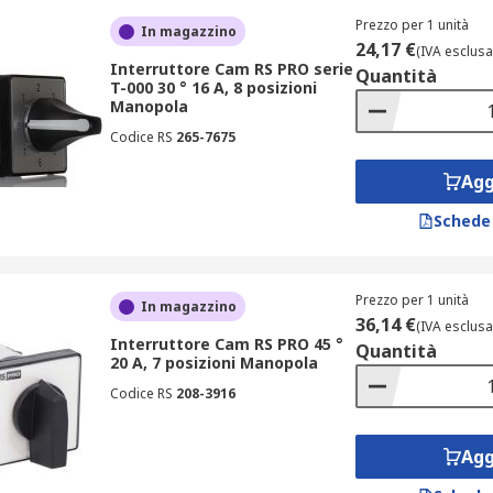
Prezzo per 1 unità
In magazzino
24,17 €
(IVA esclusa
Interruttore Cam RS PRO serie
Quantità
T-000 30 ° 16 A, 8 posizioni
Manopola
Codice RS
265-7675
Agg
Schede
Prezzo per 1 unità
In magazzino
36,14 €
(IVA esclusa
Interruttore Cam RS PRO 45 °
Quantità
20 A, 7 posizioni Manopola
Codice RS
208-3916
Agg