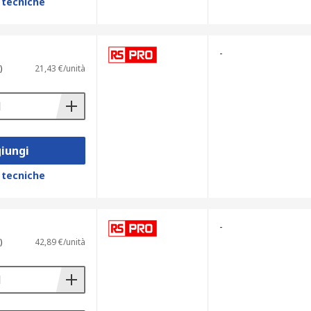
 tecniche
-
)
21,43 €/unità
iungi
 tecniche
-
)
42,89 €/unità