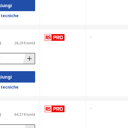
iungi
 tecniche
-
)
28,29 €/unità
iungi
 tecniche
-
)
64,27 €/unità