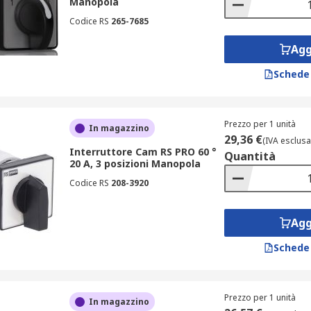
Manopola
Codice RS
265-7685
Agg
Schede
Prezzo per 1 unità
In magazzino
29,36 €
(IVA esclusa
Interruttore Cam RS PRO 60 °
Quantità
20 A, 3 posizioni Manopola
Codice RS
208-3920
Agg
Schede
Prezzo per 1 unità
In magazzino