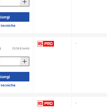
iungi
 tecniche
-
)
29,36 €/unità
iungi
 tecniche
-