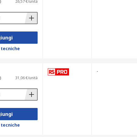
)
26,57 €/unità
iungi
 tecniche
-
)
31,06 €/unità
iungi
 tecniche