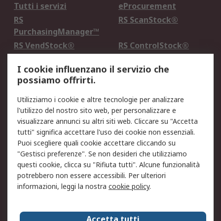
Tutti i servizi
eProcurement
RS
RS ScanStock®
PurchasingManager™
RS VendStock®
RS ControlStock®
Servizio di taratura
MePA
I cookie influenzano il servizio che
possiamo offrirti.
Legale
Utilizziamo i cookie e altre tecnologie per analizzare
Informativa Cookie
Informativa Privacy -
l'utilizzo del nostro sito web, per personalizzare e
Aggiornata
visualizzare annunci su altri siti web. Cliccare su "Accetta
Email Security
Termini d'uso
tutti" significa accettare l'uso dei cookie non essenziali.
Condizioni di vendita
Condizioni generali di
Puoi scegliere quali cookie accettare cliccando su
servizio
"Gestisci preferenze". Se non desideri che utilizziamo
questi cookie, clicca su "Rifiuta tutti". Alcune funzionalità
Etica e responsabilità
potrebbero non essere accessibili. Per ulteriori
informazioni, leggi la nostra
cookie policy
.
Chi Siamo
Chi Siamo
Contattaci
Accetta tutti