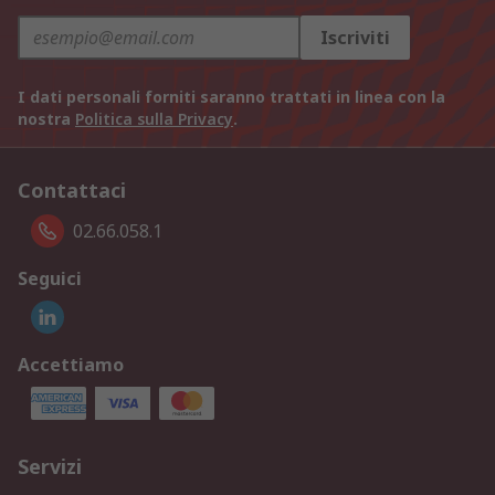
Iscriviti
I dati personali forniti saranno trattati in linea con la
nostra
Politica sulla Privacy
.
Contattaci
02.66.058.1
Seguici
Accettiamo
Servizi