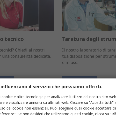
o tecnico
Taratura degli stru
ecnici? Chiedi ai nostri
Il nostro laboratorio di tara
r una consulenza dedicata.
tua disposizione per strum
e in uso.
i più
Scopri di più
 influenzano il servizio che possiamo offrirti.
i cookie e altre tecnologie per analizzare l'utilizzo del nostro sito web
re e visualizzare annunci su altri siti web. Cliccare su "Accetta tutti" s
'uso dei cookie non essenziali. Puoi scegliere quali cookie accettare c
eferenze". Se non desideri che utilizziamo questi cookie, clicca su "Rifi