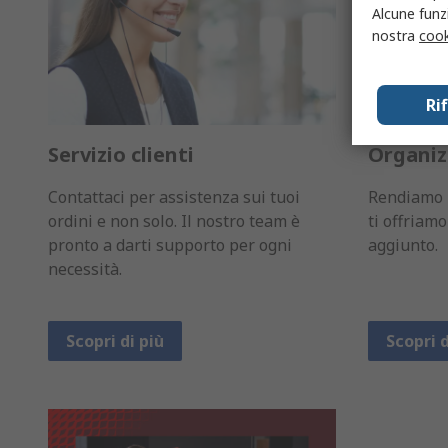
Alcune funzi
nostra
cook
Ri
Servizio clienti
Organiz
Contattaci per assistenza sui tuoi
Rendiamo i
ordini e non solo. Il nostro team è
ti offriam
pronto a darti supporto per ogni
aggiunto.
necessità.
Scopri di più
Scopri d