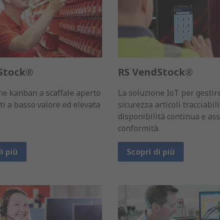
Stock®
RS VendStock®
ne kanban a scaffale aperto
La soluzione IoT per gestir
ti a basso valore ed elevata
sicurezza articoli tracciabil
disponibilità continua e as
conformità.
i più
Scopri di più