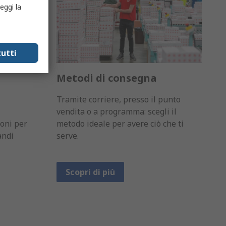
eggi la
utti
Metodi di consegna
Tramite corriere, presso il punto
vendita o a programma: scegli il
oni per
metodo ideale per avere ciò che ti
andi
serve.
Scopri di più