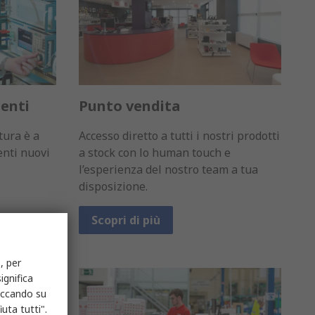
menti
Punto vendita
tura è a
Accesso diretto a tutti i nostri prodotti
enti nuovi
a stock con lo human touch e
l’esperienza del nostro team a tua
disposizione.
Scopri di più
, per
ignifica
liccando su
uta tutti".