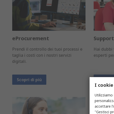
eProcurement
Support
Prendi il controllo dei tuoi processi e
Hai dubbi t
taglia i costi con i nostri servizi
esperti pe
digitali.
Scopri di più
Scopri d
I cookie
Utilizziamo 
personalizza
accettare l
"Gestisci pr