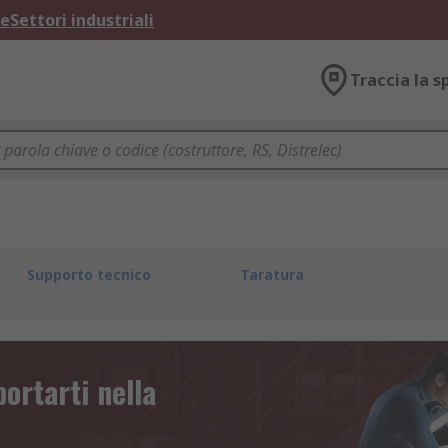
ne
Settori industriali
Traccia la s
Supporto tecnico
Taratura
portarti nella