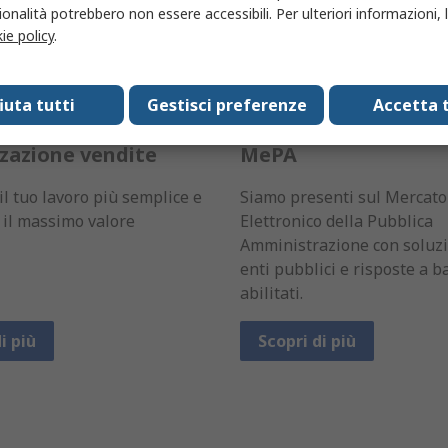
onalità potrebbero non essere accessibili. Per ulteriori informazioni, l
ie policy
.
fiuta tutti
Gestisci preferenze
Accetta t
zazione vendite
MePA
l tuo lavoro più semplice e
Siamo presenti sul Mercato
o il massimo valore
Elettronico della Pubblica
Amministrazione con soluzi
enti pubblici e risposte a b
abilitati.
i più
Scopri di più