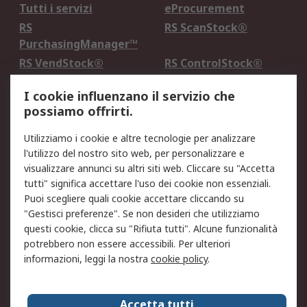
Tutti i servizi
eProcurement
RS
RS ScanStock®
PurchasingManager™
RS VendStock®
RS ControlStock®
Servizio di taratura
MePA
I cookie influenzano il servizio che
possiamo offrirti.
Legale
Utilizziamo i cookie e altre tecnologie per analizzare
Informativa Cookie
Informativa Privacy -
l'utilizzo del nostro sito web, per personalizzare e
Aggiornata
visualizzare annunci su altri siti web. Cliccare su "Accetta
Email Security
Termini d'uso
tutti" significa accettare l'uso dei cookie non essenziali.
Condizioni di vendita
Condizioni generali di
Puoi scegliere quali cookie accettare cliccando su
servizio
"Gestisci preferenze". Se non desideri che utilizziamo
questi cookie, clicca su "Rifiuta tutti". Alcune funzionalità
Etica e responsabilità
potrebbero non essere accessibili. Per ulteriori
informazioni, leggi la nostra
cookie policy
.
Chi Siamo
Chi Siamo
Contattaci
Accetta tutti