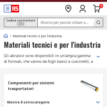
0
Codice costruttore
/
Materiali tecnici e per l'industria
Materiali tecnici e per l'industria
Gli abrasivi sono disponibili in un'ampia gamma
di formati, che vanno da fogli basici e cuscinetti, a
spazzole, fasce e persino liquidi. Gli abrasivi a
macchina, quali dischi, ruote e cinghie, sono
disponibili sia per le piccole che per le grandi
Componenti per sistemi
applicazioni e facilitano l'alta qualità dei prodotti
trasportatori
finiti. Sebbene possano avere delle forme
diverse, la loro funzione è quasi sempre la
stessa, ovvero rimuovere gli strati superficiali di
Mostra 8 sottocategorie