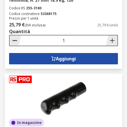
femmina, H. 27 mm 18.9 kg, 120
Codice RS
255-3180
Codice costruttore
53368175
Prezzo per 1 unità
25,79 €
(IVA esclusa)
25,79 €/unità
Quantità
Aggiungi
In magazzino