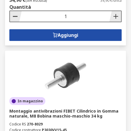
34,90 €
(IVA esclusa)
34,90 €/unità
Quantità
Aggiungi
In magazzino
Montaggio antivibrazioni FIBET Cilindrico in Gomma
naturale, M8 Bobina maschio-maschio 34 kg
Codice RS
270-8029
Codice costruttore
P3030VV15-45