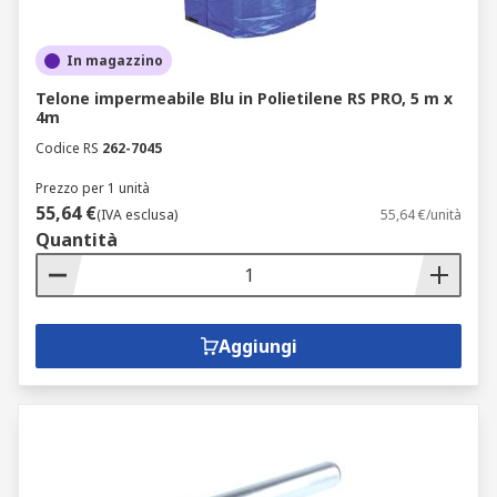
In magazzino
Telone impermeabile Blu in Polietilene RS PRO, 5 m x
4m
Codice RS
262-7045
Prezzo per 1 unità
55,64 €
(IVA esclusa)
55,64 €/unità
Quantità
Aggiungi