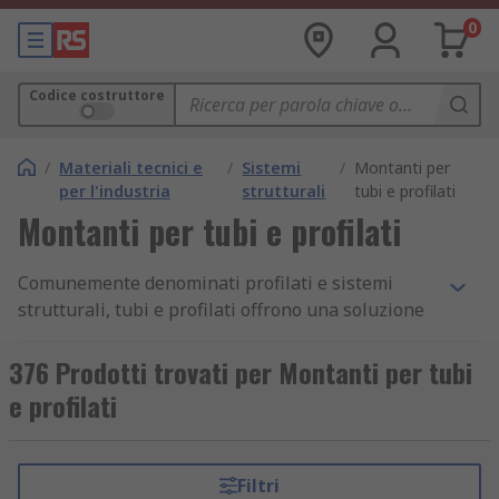
0
Codice costruttore
/
Materiali tecnici e
/
Sistemi
/
Montanti per
per l'industria
strutturali
tubi e profilati
Montanti per tubi e profilati
Comunemente denominati profilati e sistemi
strutturali, tubi e profilati offrono una soluzione
modulare per le applicazioni sul luogo di lavoro
che consente agli utenti di creare soluzioni
376 Prodotti trovati per Montanti per tubi
strutturate in magazzino, produzione e
e profilati
produzione di fabbriche. Gli utenti possono
progettare telai completi per linee di
assemblaggio, flow-rack, contenitori per
Filtri
movimentazione materiali e molto altro ancora.