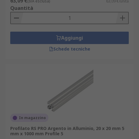
63,09 €
(IVA esclusa)
63,09 €/unità
per una maggiore resistenza e una coppia più
Quantità
pesante. Sono facili da usare e possono essere
smontati se è necessario smontare il progetto in
un secondo momento. Essi includono:
Aggiungi
Dadi e bulloni a T per serrare i componenti
Schede tecniche
ai profili
Staffe angolari, di giunzione e angolari
cubiche per realizzare collegamenti saldi
In magazzino
Profilato RS PRO Argento in Alluminio, 20 x 20 mm 5
mm x 1000 mm Profile 5