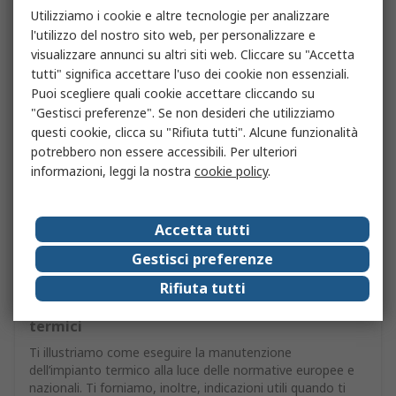
Utilizziamo i cookie e altre tecnologie per analizzare
l'utilizzo del nostro sito web, per personalizzare e
visualizzare annunci su altri siti web. Cliccare su "Accetta
tutti" significa accettare l'uso dei cookie non essenziali.
Puoi scegliere quali cookie accettare cliccando su
"Gestisci preferenze". Se non desideri che utilizziamo
questi cookie, clicca su "Rifiuta tutti". Alcune funzionalità
potrebbero non essere accessibili. Per ulteriori
informazioni, leggi la nostra
cookie policy
.
Accetta tutti
Gestisci preferenze
Rifiuta tutti
Guida alla manutenzione degli impianti
termici
Ti illustriamo come eseguire la manutenzione
dell’impianto termico alla luce delle normative europee e
nazionali. Ti forniamo, inoltre, indicazioni utili quando ti