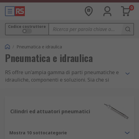
0
Codice costruttore
/
Pneumatica e idraulica
Pneumatica e idraulica
RS offre un'ampia gamma di parti pneumatiche e
idrauliche, componenti e soluzioni. Sia che si
tratti dei componenti necessari per creare un
sistema appositamente costruito o delle parti da
aggiornare, manutenzione o riparazione del
sistema corrente, RS offre gamme di prodotti dei
Cilindri ed attuatori pneumatici
marchi leader del settore.
Pneumatico
Mostra 10 sottocategorie