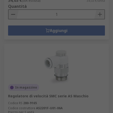
34,03 €
(IVA esclusa)
34,03 €/unità
Quantità
Aggiungi
In magazzino
Regolatore di velocità SMC serie AS Maschio
Codice RS
280-9165
Codice costruttore
AS2201F-U01-06A
Prezzo per 1 unità