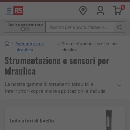
0
Codice costruttore
/
Pneumatica e
/
Strumentazione e sensori per
idraulica
idraulica
Strumentazione e sensori per
idraulica
La nostra gamma di strumenti idraulici e
interruttori copre molte applicazioni e include
tester diagnostici e monitor, kit di pressione,
misuratori di portata e indicatori, sensori e
allarmi, indicatori di livello e temperatura, e i
moduli dei punti di prova.
Indicatori di livello