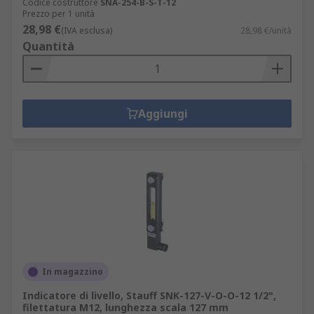
Codice costruttore
SNA-254-B-S-T-12
Prezzo per 1 unità
28,98 €
(IVA esclusa)
28,98 €/unità
Quantità
Aggiungi
In magazzino
Indicatore di livello, Stauff SNK-127-V-O-O-12 1/2",
filettatura M12, lunghezza scala 127 mm