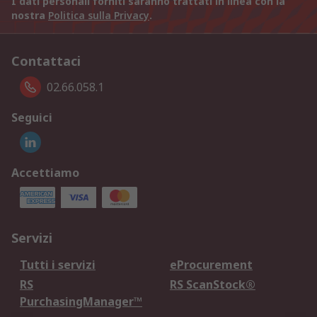
I dati personali forniti saranno trattati in linea con la
nostra
Politica sulla Privacy
.
Contattaci
02.66.058.1
Seguici
Accettiamo
Servizi
Tutti i servizi
eProcurement
RS
RS ScanStock®
PurchasingManager™