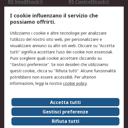
RS VendStock®
RS ControlStock®
Servizio di taratura
MePA
I cookie influenzano il servizio che
possiamo offrirti.
Legale
Utilizziamo i cookie e altre tecnologie per analizzare
Informativa Cookie
Informativa Privacy -
l'utilizzo del nostro sito web, per personalizzare e
Aggiornata
visualizzare annunci su altri siti web. Cliccare su "Accetta
Email Security
Termini d'uso
tutti" significa accettare l'uso dei cookie non essenziali.
Condizioni di vendita
Condizioni generali di
Puoi scegliere quali cookie accettare cliccando su
servizio
"Gestisci preferenze". Se non desideri che utilizziamo
questi cookie, clicca su "Rifiuta tutti". Alcune funzionalità
Etica e responsabilità
potrebbero non essere accessibili. Per ulteriori
informazioni, leggi la nostra
cookie policy
.
Chi Siamo
Chi Siamo
Contattaci
Accetta tutti
Supporto
ESG
Gestisci preferenze
Carriere
RS Group
Rifiuta tutti
Press Centre
Discovery: il Blog di RS