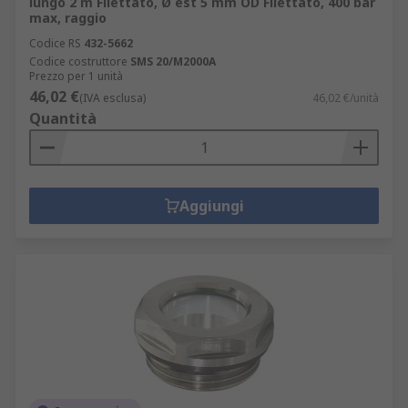
lungo 2 m Filettato, Ø est 5 mm OD Filettato, 400 bar
max, raggio
Codice RS
432-5662
Codice costruttore
SMS 20/M2000A
Prezzo per 1 unità
46,02 €
(IVA esclusa)
46,02 €/unità
Quantità
Aggiungi