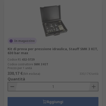
solito, consentire lo sfiato dell'aria e il
campionamento della contaminazione come
parte del loro ruolo.
In magazzino
Kit di prova per pressione idraulica, Stauff SMK 3 KIT,
630 bar max
Codice RS
432-5729
Codice costruttore
SMK 3 KIT
Prezzo per 1 unità
330,17 €
(IVA esclusa)
330,17 €/unità
Quantità
Aggiungi