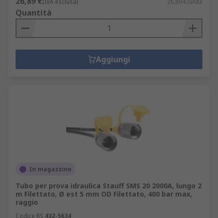
26,89 €
(IVA esclusa)
26,89 €/unità
Quantità
Aggiungi
In magazzino
Tubo per prova idraulica Stauff SMS 20 2000A, lungo 2
m Filettato, Ø est 5 mm OD Filettato, 400 bar max,
raggio
Codice RS
432-5634