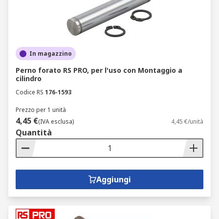
I cilindri pneumatici tendono ad essere più
silenziosi e puliti rispetto alle loro controparti
idrauliche. Sono quindi ideali per applicazioni con
macchine, poiché non vi è il rischio di perdite che
In magazzino
minacciano di contaminare le superfici
Perno forato RS PRO, per l'uso con Montaggio a
circostanti.
cilindro
Esistono anche cilindri senza stelo,
Codice RS
176-1593
particolarmente convenienti quando vi è la
Prezzo per 1 unità
necessità di grande potenza in uno spazio
4,45 €
(IVA esclusa)
4,45 €/unità
significativamente più piccolo di quello
Quantità
necessario per i cilindri pneumatici
convenzionali.
Attuatori pneumatici
Aggiungi
I cilindri pneumatici possono essere controllati
tramite un attuatore, il componente responsabile