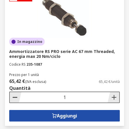
del movimento di un meccanismo o di un sistema.
Gli attuatori possono essere lineari o rotanti. Gli
attuatori pneumatici lineari convertono l'energia
pneumatica in movimento lineare e sono
disponibili come attuatori a semplice effetto o
attuatori a doppio effetto.
In magazzino
Ammortizzatore RS PRO serie AC 67 mm Threaded,
energia max 20 Nm/ciclo
Codice RS
235-1087
Prezzo per 1 unità
65,42 €
(IVA esclusa)
65,42 €/unità
Quantità
Aggiungi