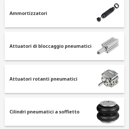
utilizzati per migliorare le prestazioni o la
funzionalità dei cilindri e degli attuatori
Ammortizzatori
pneumatici. Possono includere elementi
come raccordi, guarnizioni e altri
componenti.
Ammortizzatori pneumatici: assorbono
l'energia cinetica di un oggetto in
Attuatori di bloccaggio pneumatici
movimento. Usati per ridurre l'impatto di un
oggetto in movimento o per controllare il
movimento di un oggetto.
Attuatori di bloccaggio pneumatici: bloccano
Attuatori rotanti pneumatici
un oggetto in posizione quando non è in
uso.
Attuatori rotanti pneumatici: convertono
l'energia pneumatica in movimento
Cilindri pneumatici a soffietto
rotatorio. Impiegati per controllare il
movimento di valvole, nastri trasportatori e
altri oggetti che devono ruotare.