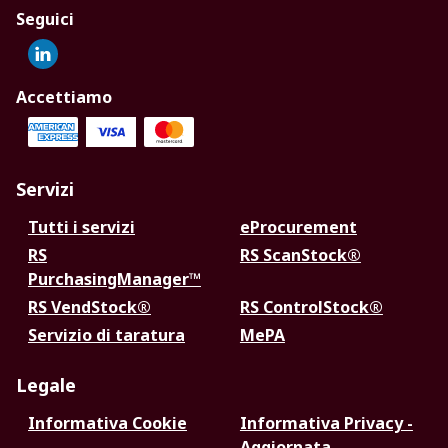
Seguici
Accettiamo
Servizi
Tutti i servizi
eProcurement
RS
RS ScanStock®
PurchasingManager™
RS VendStock®
RS ControlStock®
Servizio di taratura
MePA
Legale
Informativa Cookie
Informativa Privacy -
Aggiornata