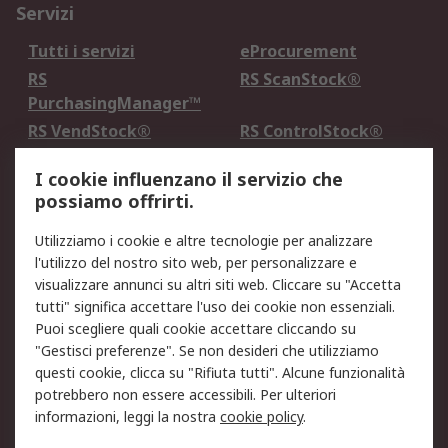
Servizi
Tutti i servizi
eProcurement
RS
RS ScanStock®
PurchasingManager™
RS VendStock®
RS ControlStock®
Servizio di taratura
MePA
I cookie influenzano il servizio che
possiamo offrirti.
Legale
Utilizziamo i cookie e altre tecnologie per analizzare
Informativa Cookie
Informativa Privacy -
l'utilizzo del nostro sito web, per personalizzare e
Aggiornata
visualizzare annunci su altri siti web. Cliccare su "Accetta
Email Security
Termini d'uso
tutti" significa accettare l'uso dei cookie non essenziali.
Condizioni di vendita
Condizioni generali di
Puoi scegliere quali cookie accettare cliccando su
servizio
"Gestisci preferenze". Se non desideri che utilizziamo
questi cookie, clicca su "Rifiuta tutti". Alcune funzionalità
Etica e responsabilità
potrebbero non essere accessibili. Per ulteriori
informazioni, leggi la nostra
cookie policy
.
Chi Siamo