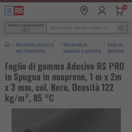
0
Codice costruttore
/
Materiali tecnici e
/
Materiali in
/
Fogli in
per l'industria
plastica e gomma
gomma
Foglio di gomma Adesivo RS PRO
in Spugna in neoprene, 1 m x 2m
x 3 mm, col. Nero, Densità 122
kg/m³, 85 °C