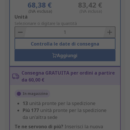
68,38 €
83,42 €
(IVA esclusa)
(IVA inclusa)
Add
Unità
to
Selezionare o digitare la quantità
Basket
Controlla le date di consegna
Aggiungi
Consegna GRATUITA per ordini a partire
da 60,00 €
In magazzino
13
unità pronte per la spedizione
Più
177
unità pronte per la spedizione
da un'altra sede
Te ne servono di più?
Inserisci la nuova