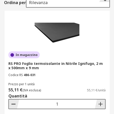
Ordina per
Rilevanza
Foglio isolante termico
Il foglio isolante è un materiale o una miscela di
materiali forniti in forma di cartone rigido, o un
rotolo di materiale che si può tagliare e sagomare
a una dimensione specifica per adattarsi alla
propria applicazione. La lamiera di isolamento è
fornita in varie lunghezze, larghezze e spessori.
In magazzino
Dove si trovano?
RS PRO Foglio termoisolante in Nitrile Ignifugo, 2 m
x 500mm x 9 mm
Pannelli rigidi -
I pannelli possono essere
Codice RS
486-031
utilizzati per isolare nelle pareti della cavità, nei
Prezzo per 1 unità
soffitti e sotto i pavimenti
55,11 €
(IVA esclusa)
55,11 €/unità
Quantità
Fogli
– il foglio isolante viene utilizzato in
un'ampia gamma di applicazioni industriali. Più
sottili rispetto ai fogli di isolamento per pannelli