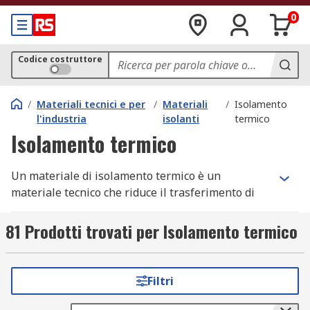
0
Codice costruttore
/
Materiali tecnici e per
/
Materiali
/
Isolamento
l'industria
isolanti
termico
Isolamento termico
Un materiale di isolamento termico è un
materiale tecnico che riduce il trasferimento di
calore. Grazie alle caratteristiche di bassa
conduttività termica, il materiale è ideale per
81 Prodotti trovati per Isolamento termico
isolare un'area o proteggere le apparecchiature
controllando le temperature superficiali. Il
materiale di isolamento termico viene fornito in
Filtri
molte forme, tra cui fogli, fibre sfuse o aste e
barre.