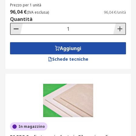
Eccellente isolamento acustico e termico. Ci sono
Prezzo per 1 unità
2 tipi: EPS (espanso) XEPS (estruso) chiamato
96,04 €
(IVA esclusa)
96,04 €/unità
anche Styrofoam. Altri materiali trovati in un
Quantità
foglio di isolamento termico sono silice, silicato,
pannello microporoso, lamina e superwool.
Aggiungi
Schede tecniche
In magazzino