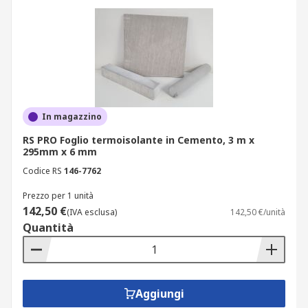
In magazzino
RS PRO Foglio termoisolante in Cemento, 3 m x
295mm x 6 mm
Codice RS
146-7762
Prezzo per 1 unità
142,50 €
(IVA esclusa)
142,50 €/unità
Quantità
Aggiungi