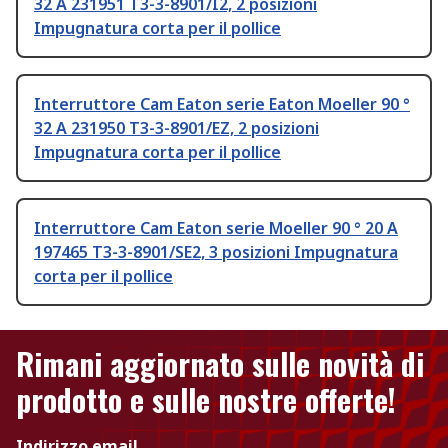
32 A 231951 T3-3-8901/I2, 2 posizioni
Impugnatura corta per il pollice
Interruttore Cam Eaton serie Eaton Moeller 90 °
32 A 231950 T3-3-8901/EZ, 2 posizioni
Impugnatura corta per il pollice
Interruttore Cam Eaton serie Moeller 90 ° 20 A
197465 T3-3-8901/SE2, 3 posizioni Impugnatura
corta per il pollice
Rimani aggiornato sulle novità di
prodotto e sulle nostre offerte!
Indirizzo email