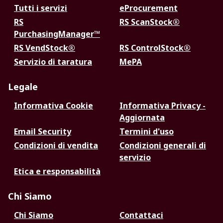
Tutti i servizi
eProcurement
RS
RS ScanStock®
PurchasingManager™
RS VendStock®
RS ControlStock®
Servizio di taratura
MePA
Legale
Informativa Cookie
Informativa Privacy -
Aggiornata
Email Security
Termini d'uso
Condizioni di vendita
Condizioni generali di
servizio
Etica e responsabilità
Chi Siamo
Chi Siamo
Contattaci