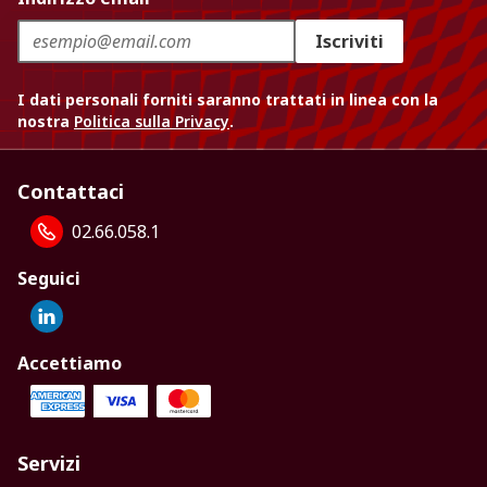
Iscriviti
I dati personali forniti saranno trattati in linea con la
nostra
Politica sulla Privacy
.
Contattaci
02.66.058.1
Seguici
Accettiamo
Servizi