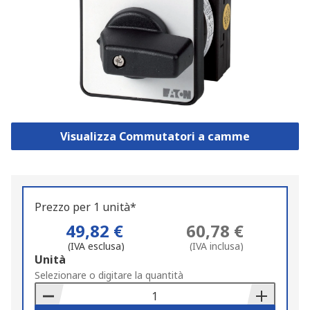
Visualizza Commutatori a camme
Prezzo per 1 unità*
49,82 €
60,78 €
(IVA esclusa)
(IVA inclusa)
Add
Unità
to
Selezionare o digitare la quantità
Basket