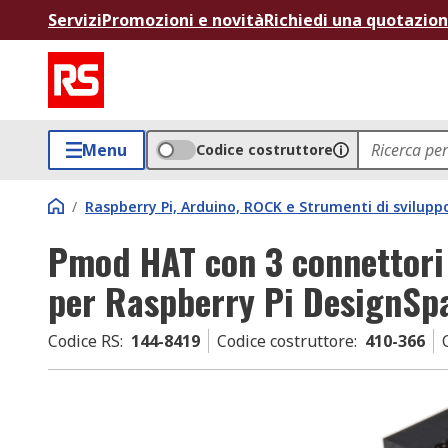
Servizi
Promozioni e novità
Richiedi una quotazio
Menu
Codice costruttore
/
Raspberry Pi, Arduino, ROCK e Strumenti di svilupp
Pmod HAT con 3 connettori
per Raspberry Pi DesignSp
Codice RS
:
144-8419
Codice costruttore
:
410-366