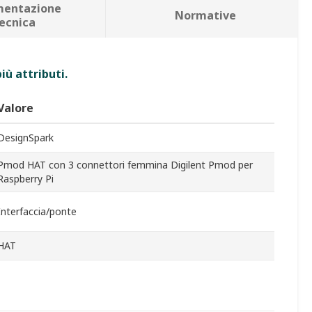
entazione
Normative
ecnica
iù attributi.
Valore
DesignSpark
Pmod HAT con 3 connettori femmina Digilent Pmod per
Raspberry Pi
Interfaccia/ponte
HAT