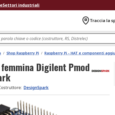
ne
Settori industriali
Traccia la s
o
/
Shop Raspberry Pi
/
Raspberry Pi - HAT e componenti aggiu
 femmina Digilent Pmod
ark
Costruttore
:
DesignSpark