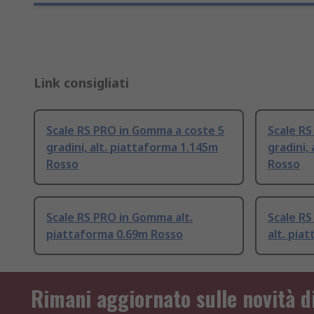
Link consigliati
Scale RS PRO in Gomma a coste 5
Scale RS
gradini, alt. piattaforma 1.145m
gradini,
Rosso
Rosso
Scale RS PRO in Gomma alt.
Scale RS
piattaforma 0.69m Rosso
alt. pia
Rimani aggiornato sulle novità d