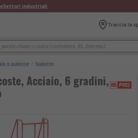
ne
Settori industriali
Traccia la s
ale e scalette
/
Scalette
ste, Acciaio, 6 gradini,
o