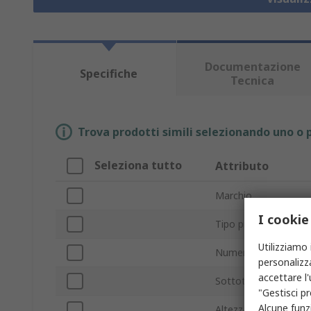
Documentazione
Specifiche
Tecnica
Trova prodotti simili selezionando uno o p
Seleziona tutto
Attributo
Marchio
I cookie
Tipo prodotto
Utilizziamo 
Numero gradini
personalizza
accettare l
Sottotipo
"Gestisci pr
Alcune funzi
Altezza piattaforma