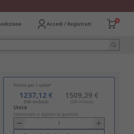
0
pedizione
Accedi / Registrati
Prezzo per 1 unità*
1237,12 €
1509,29 €
(IVA esclusa)
(IVA inclusa)
Add
Unità
to
Selezionare o digitare la quantità
Basket