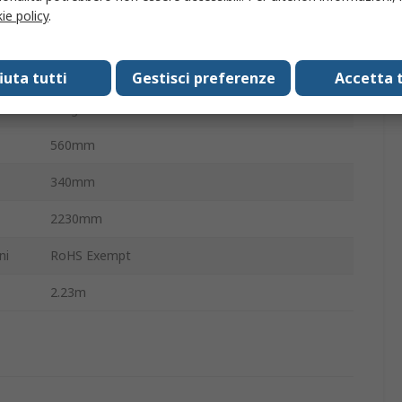
ie policy
.
Gomma a coste, Acciaio
Rosso
fiuta tutti
Gestisci preferenze
Accetta t
28kg
560mm
340mm
2230mm
ni
RoHS Exempt
2.23m