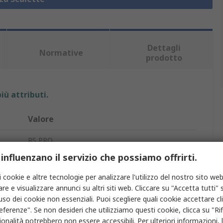
Dettagli
Normative
prodotto
iù attributi.
Valore
RS PRO
 influenzano il servizio che possiamo offrirti.
Scale
i cookie e altre tecnologie per analizzare l'utilizzo del nostro sito web
6
re e visualizzare annunci su altri siti web. Cliccare su "Accetta tutti" s
'uso dei cookie non essenziali. Puoi scegliere quali cookie accettare c
Gradini di sicurezza mobili con telaio tubolare
eferenze". Se non desideri che utilizziamo questi cookie, clicca su "Rifi
onalità potrebbero non essere accessibili. Per ulteriori informazioni, l
1.4m