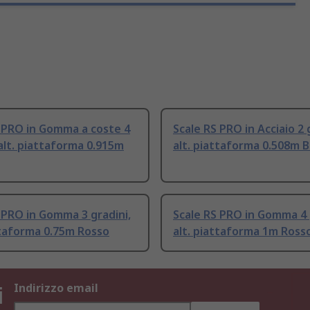
 PRO in Gomma a coste 4
Scale RS PRO in Acciaio 2 
 alt. piattaforma 0.915m
alt. piattaforma 0.508m B
 PRO in Gomma 3 gradini,
Scale RS PRO in Gomma 4 
ttaforma 0.75m Rosso
alt. piattaforma 1m Ross
i
Indirizzo email