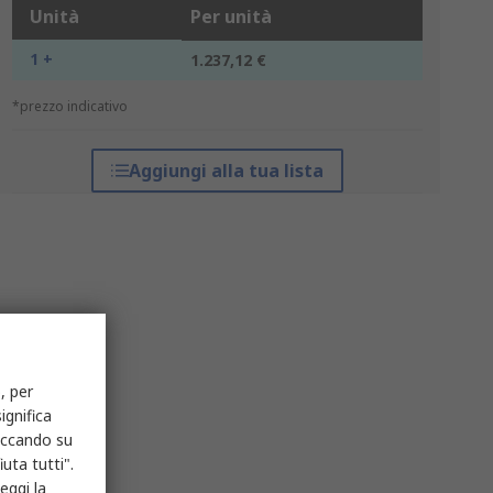
Unità
Per unità
1 +
1.237,12 €
*prezzo indicativo
Aggiungi alla tua lista
, per
ignifica
liccando su
uta tutti".
eggi la