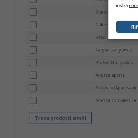
nostra
cook
Materiale
Colore
Ri
Peso
Larghezza gradino
Profondità gradino
Altezza aperta
Standard/Approvazio
Altezza complessiva
Trova prodotti simili