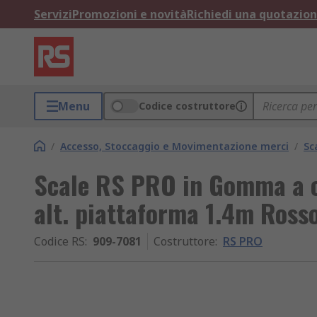
Servizi
Promozioni e novità
Richiedi una quotazio
Menu
Codice costruttore
/
Accesso, Stoccaggio e Movimentazione merci
/
Sc
Scale RS PRO in Gomma a co
alt. piattaforma 1.4m Ross
Codice RS
:
909-7081
Costruttore
:
RS PRO