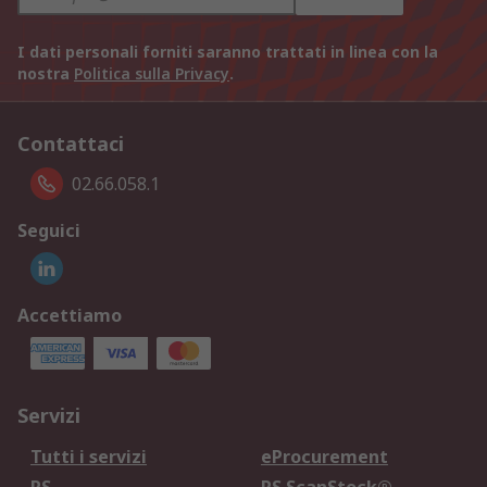
I dati personali forniti saranno trattati in linea con la
nostra
Politica sulla Privacy
.
Contattaci
02.66.058.1
Seguici
Accettiamo
Servizi
Tutti i servizi
eProcurement