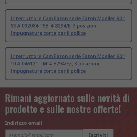
Interruttore Cam Eaton serie Eaton Moeller 90 °
63 A 092084 T5B-4-8294/E, 3 posizioni
Impugnatura corta per il pollice
Interruttore Cam Eaton serie Eaton Moeller 90 °
10 A 046121 TM-4-8294/EZ, 3 posizioni
Impugnatura corta per il pollice
Rimani aggiornato sulle novità di
prodotto e sulle nostre offerte!
Indirizzo email
Iscriviti