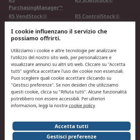
RS
RS ScanStock®
PurchasingManager™
RS VendStock®
RS ControlStock®
Servizio di taratura
MePA
I cookie influenzano il servizio che
possiamo offrirti.
Legale
Utilizziamo i cookie e altre tecnologie per analizzare
Informativa Cookie
Informativa Privacy -
l'utilizzo del nostro sito web, per personalizzare e
Aggiornata
visualizzare annunci su altri siti web. Cliccare su "Accetta
Email Security
Termini d'uso
tutti" significa accettare l'uso dei cookie non essenziali.
Condizioni di vendita
Condizioni generali di
Puoi scegliere quali cookie accettare cliccando su
servizio
"Gestisci preferenze". Se non desideri che utilizziamo
questi cookie, clicca su "Rifiuta tutti". Alcune funzionalità
Etica e responsabilità
potrebbero non essere accessibili. Per ulteriori
informazioni, leggi la nostra
cookie policy
.
Chi Siamo
Chi Siamo
Contattaci
Accetta tutti
Supporto
ESG
Gestisci preferenze
Carriere
RS Group