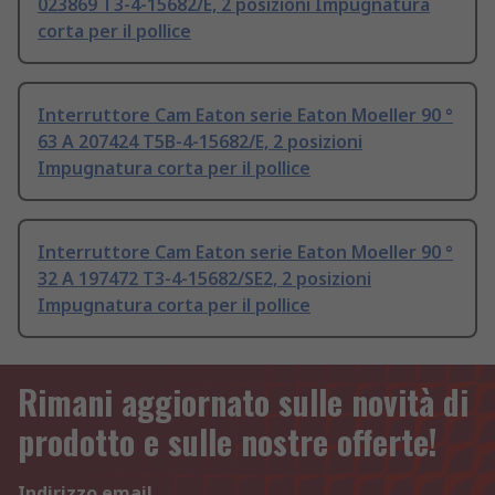
023869 T3-4-15682/E, 2 posizioni Impugnatura
corta per il pollice
Interruttore Cam Eaton serie Eaton Moeller 90 °
63 A 207424 T5B-4-15682/E, 2 posizioni
Impugnatura corta per il pollice
Interruttore Cam Eaton serie Eaton Moeller 90 °
32 A 197472 T3-4-15682/SE2, 2 posizioni
Impugnatura corta per il pollice
Rimani aggiornato sulle novità di
prodotto e sulle nostre offerte!
Indirizzo email