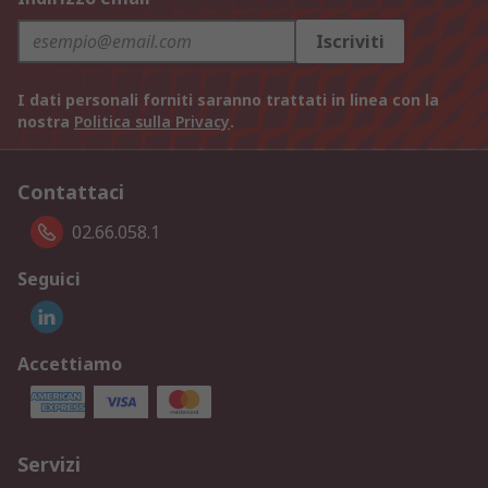
Iscriviti
I dati personali forniti saranno trattati in linea con la
nostra
Politica sulla Privacy
.
Contattaci
02.66.058.1
Seguici
Accettiamo
Servizi