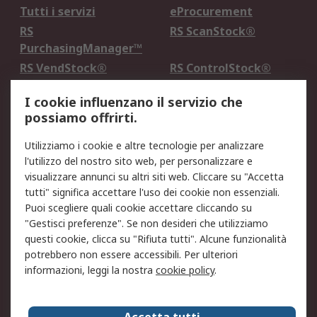
Tutti i servizi
eProcurement
RS
RS ScanStock®
PurchasingManager™
RS VendStock®
RS ControlStock®
Servizio di taratura
MePA
I cookie influenzano il servizio che
possiamo offrirti.
Legale
Utilizziamo i cookie e altre tecnologie per analizzare
Informativa Cookie
Informativa Privacy -
l'utilizzo del nostro sito web, per personalizzare e
Aggiornata
visualizzare annunci su altri siti web. Cliccare su "Accetta
Email Security
Termini d'uso
tutti" significa accettare l'uso dei cookie non essenziali.
Condizioni di vendita
Condizioni generali di
Puoi scegliere quali cookie accettare cliccando su
servizio
"Gestisci preferenze". Se non desideri che utilizziamo
questi cookie, clicca su "Rifiuta tutti". Alcune funzionalità
Etica e responsabilità
potrebbero non essere accessibili. Per ulteriori
informazioni, leggi la nostra
cookie policy
.
Chi Siamo
Chi Siamo
Contattaci
Accetta tutti