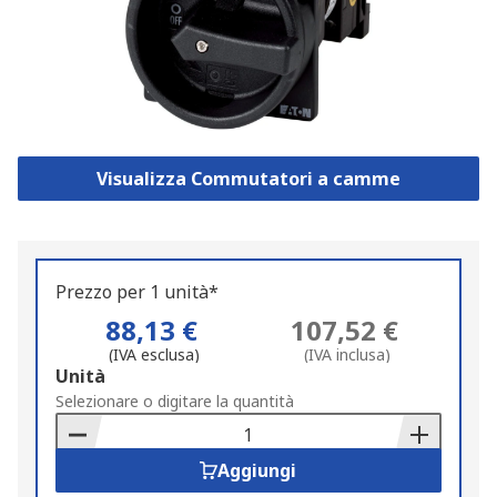
Visualizza Commutatori a camme
Prezzo per 1 unità*
88,13 €
107,52 €
(IVA esclusa)
(IVA inclusa)
Add
Unità
to
Selezionare o digitare la quantità
Basket
Aggiungi