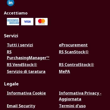
Accettiamo
Servizi
Tutti i servizi
eProcurement
RS
RS ScanStock®
PurchasingManager™
RS VendStock®
RS ControlStock®
Servizio di taratura
MePA
Legale
Informativa Cookie
Informativa Privacy -
Aggiornata
Email Security
Termini d'uso