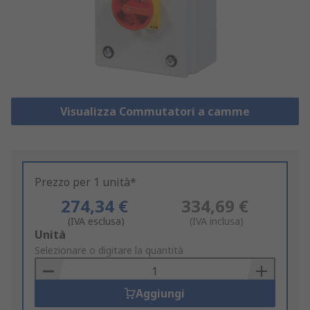
Visualizza Commutatori a camme
Prezzo per 1 unità*
274,34 €
334,69 €
(IVA esclusa)
(IVA inclusa)
Add
Unità
to
Selezionare o digitare la quantità
Basket
Aggiungi