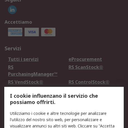
Accettiamo
Servizi
Tutti i servizi
eProcurement
RS
RS ScanStock®
PurchasingManager™
RS VendStock®
RS ControlStock®
Servizio di taratura
MePA
I cookie influenzano il servizio che
possiamo offrirti.
Legale
Utilizziamo i cookie e altre tecnologie per analizzare
Informativa Cookie
Informativa Privacy -
l'utilizzo del nostro sito web, per personalizzare e
Aggiornata
visualizzare annunci su altri siti web. Cliccare su "Accetta