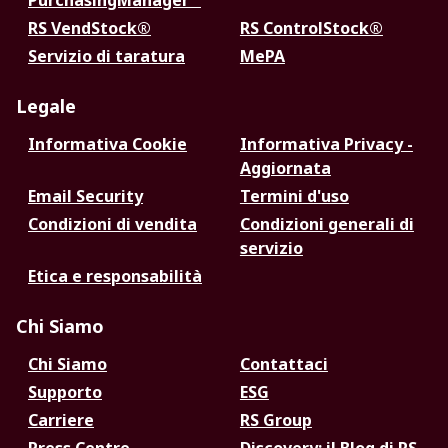
PurchasingManager™
RS VendStock®
RS ControlStock®
Servizio di taratura
MePA
Legale
Informativa Cookie
Informativa Privacy -
Aggiornata
Email Security
Termini d'uso
Condizioni di vendita
Condizioni generali di
servizio
Etica e responsabilità
Chi Siamo
Chi Siamo
Contattaci
Supporto
ESG
Carriere
RS Group