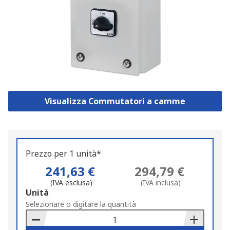
Visualizza Commutatori a camme
Prezzo per 1 unità*
241,63 €
294,79 €
(IVA esclusa)
(IVA inclusa)
Add
Unità
to
Selezionare o digitare la quantità
Basket