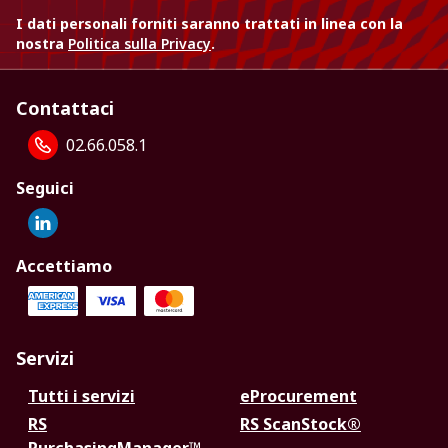
I dati personali forniti saranno trattati in linea con la
nostra
Politica sulla Privacy
.
Contattaci
02.66.058.1
Seguici
Accettiamo
Servizi
Tutti i servizi
eProcurement
RS
RS ScanStock®