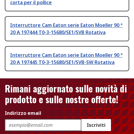
corta per il pollice
Interruttore Cam Eaton serie Eaton Moeller 90 °
20 A 197444 T0-3-15680/SE1/SVB Rotativa
Interruttore Cam Eaton serie Eaton Moeller 90 °
20 A 197445 T0-3-15680/SE1/SVB-SW Rotativa
Rimani aggiornato sulle novità di
prodotto e sulle nostre offerte!
Indirizzo email
Iscriviti