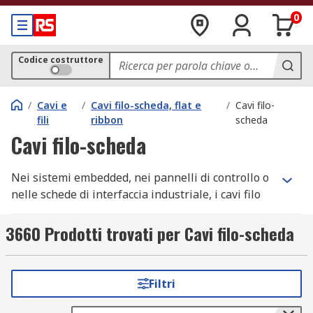
0
Codice costruttore
/
Cavi e
/
Cavi filo-scheda, flat e
/
Cavi filo-
fili
ribbon
scheda
Cavi filo-scheda
Nei sistemi embedded, nei pannelli di controllo o
nelle schede di interfaccia industriale, i cavi filo
scheda e i cavi assemblati rappresentano la
soluzione standard per collegamenti rapidi,
3660 Prodotti trovati per Cavi filo-scheda
ripetibili e affidabili tra cavi flessibili e circuiti
stampati. Su RS trovi una gamma completa di cavi
filo scheda certificati, progettati per resistere a
Filtri
cicli intensivi di connessione/sconnessione,
vibrazioni continue e ambienti gravosi, con