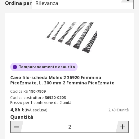
Ordina per
Rilevanza
connettori IDC, micro-IDC e terminali
preassemblati per massima efficienza. Che tu stia
integrando un modulo HMI, un sensore CAN bus
o un sistema di I/O distribuito, ogni cavo
assemblato è selezionato per compatibilità
meccanica, tracciabilità e disponibilità
immediata. Sfoglia il catalogo e acquista online il
cavo filo scheda più adatto al tuo sistema, con
supporto tecnico specializzato e spedizione
Temporaneamente esaurito
rapida.
Cavo filo-scheda Molex 2 36920 Femmina
PicoEzmate, L. 300 mm 2 Femmina PicoEzmate
Tipi di cavi filo scheda a catalogo
Codice RS
190-7909
Codice costruttore
36920-0203
Prezzo per 1 confezione da 2 unità
Il catalogo RS copre ogni esigenza operativa con
4,86 €
(IVA esclusa)
2,43 €/unità
cavi assemblati specializzati per architettura e
Quantità
prestazione:
cavi filo-scheda con connettori IDC: per