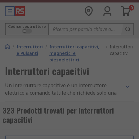
0
Codice costruttore
/
Interruttori
/
Interruttori capacitivi,
/
Interruttori
e Pulsanti
magnetici e
capacitivi
piezoelettrici
Interruttori capacitivi
Un interruttore capacitivo è un interruttore
elettrico a comando tattile che richiede solo una
piccola quantità di pressione da un oggetto per
funzionare. Il dispositivo utilizza il tipo più
323 Prodotti trovati per Interruttori
semplice di tecnologia con sensore tattile in
capacitivi
quanto si tratta di un interruttore elettronico
on/off che si attiva solo quando viene esercitata
una certa pressione su di esso. Gli interruttori