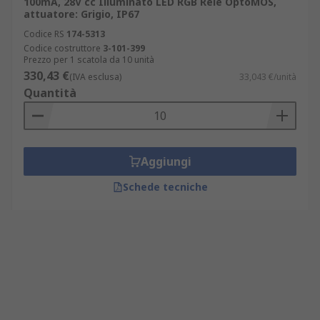
100mA, 28V cc Illuminato LED RGB Relè OptoMOS,
attuatore: Grigio, IP67
Codice RS
174-5313
Codice costruttore
3-101-399
Prezzo per 1 scatola da 10 unità
330,43 €
(IVA esclusa)
33,043 €/unità
Quantità
Aggiungi
Schede tecniche