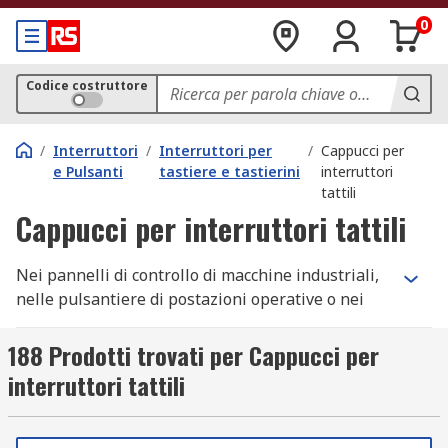
0
Codice costruttore
/
Interruttori
/
Interruttori per
/
Cappucci per
e Pulsanti
tastiere e tastierini
interruttori
tattili
Cappucci per interruttori tattili
Nei pannelli di controllo di macchine industriali,
nelle pulsantiere di postazioni operative o nei
dispositivi elettronici consumer, i cappucci per
interruttori tattili consentono di codificare con
188 Prodotti trovati per Cappucci per
colori, differenziare funzioni o omogeneizzare
interruttori tattili
l'aspetto delle interfacce uomo-macchina. Su RS
trovi tappi per interruttori tattili e coperture per
interruttori tattili in forme rotonda, quadrata,