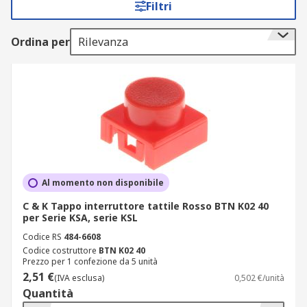
Filtri
cilindrica, triangolare e ovale, colori nero, rosso,
giallo, blu, grigio, bianco, trasparente, verde,
Ordina per
Rilevanza
avorio, arancione, metallo, con grado IP67/IP60 e
conformità RoHS. Che tu debba realizzare una
tastiera personalizzata, proteggere un
interruttore in ambiente umido o standardizzare
un quadro di comando, ogni accessorio è
selezionato per compatibilità, resistenza e
disponibilità immediata. Sfoglia il catalogo e
acquista online i coperchi per interruttori tattili
più adatti al tuo progetto.
Al momento non disponibile
Parametri, caratteristiche e usi
C & K Tappo interruttore tattile Rosso BTN K02 40
per Serie KSA, serie KSL
professionali
Codice RS
484-6608
Codice costruttore
BTN K02 40
Prezzo per 1 confezione da 5 unità
Per adattare l'interfaccia utente a specifiche
2,51 €
(IVA esclusa)
0,502 €/unità
esigenze ergonomiche o funzionali, seleziona il
Quantità
cappuccio per interruttore tattile più adatto alla