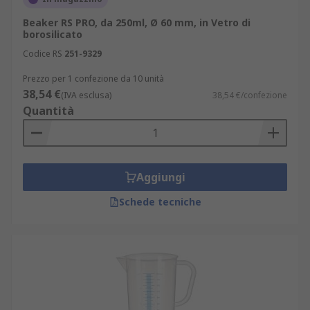
consente una lettura immediata e accurata.
Beaker RS PRO, da 250ml, Ø 60 mm, in Vetro di
borosilicato
I design includono impugnature ergonomiche e
beccucci per un versamento agevole e senza
Codice RS
251-9329
fuoriuscite. Le brocche sono autoclavi e resistenti
Prezzo per 1 confezione da 10 unità
a temperature variabili, risultando perfette per
38,54 €
(IVA esclusa)
38,54 €/confezione
molte applicazioni in ambito chimico, industriale
Quantità
e commerciale.
Capacità, diametro e lunghezza di
becher e recipienti
Aggiungi
Schede tecniche
I recipienti da laboratorio offrono una vasta
gamma di capacità, che spazia da 25 ml fino a 5
litri, e di diametri, compresi tra 30 mm e 500 mm.
Questa varietà permette di soddisfare le diverse
esigenze degli operatori, garantendo la
possibilità di scegliere il recipiente più adatto