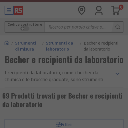
0
Codice costruttore
/
Strumenti
/
Strumenti da
/
Becher e recipienti
di misura
laboratorio
da laboratorio
Becher e recipienti da laboratorio
I recipienti da laboratorio, come i becher da
chimica e le brocche graduate, sono strumenti
essenziali per chi opera nel campo della chimica
e in altri ambiti scientifici. Questi contenitori
69 Prodotti trovati per Becher e recipienti
vengono utilizzati per l'agitazione, la
da laboratorio
miscelazione, la misurazione e il riscaldamento di
liquidi. Grazie al design semplice ma funzionale, i
recipienti da laboratorio come i becher da
Filtri
chimica si adattano a molteplici esigenze,