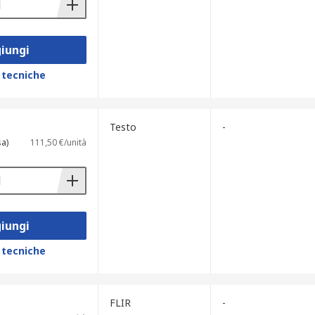
iungi
 tecniche
Testo
-
sa)
111,50 €/unità
iungi
 tecniche
FLIR
-