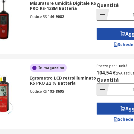
Misuratore umidità Digitale RS
Quantità
PRO RS-128M Batteria
zioni precise e specifiche per diversi materiali e applicazio
Codice RS
146-9082
con precisione il contenuto di umidità di vari materiali;
Agg
eriali da costruzione e superfici lignee;
Schede
tuitive;
una gamma di materiali utilizzati nell'edilizia.
Prezzo per 1 unità
n applicazioni domestiche, professionali e industriali.
In magazzino
104,54 €
(IVA esclu
Igrometro LCD retroilluminato
o
Quantità
RS PRO ±2 % Batteria
Codice RS
193-8695
 di temperature che può variare da 40°C a 100°C, a seconda d
ati accurati anche in condizioni ambientali difficili.
Agg
Schede