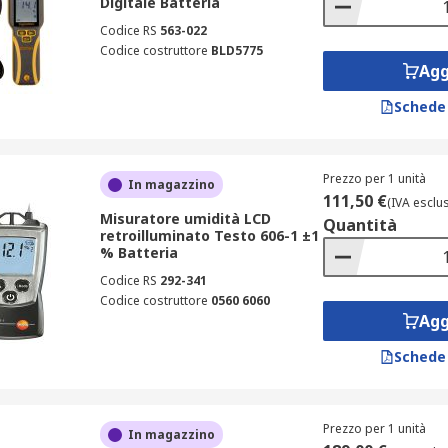
Digitale Batteria
Codice RS
563-022
Codice costruttore
BLD5775
Agg
Schede
Prezzo per 1 unità
In magazzino
111,50 €
(IVA esclu
Misuratore umidità LCD
Quantità
retroilluminato Testo 606-1 ±1
% Batteria
Codice RS
292-341
Codice costruttore
0560 6060
Agg
Schede
Prezzo per 1 unità
In magazzino