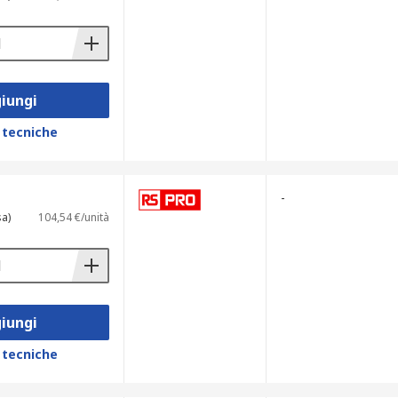
ni. Tra le opzioni disponibili troviamo:
iungi
 tecniche
-
sa)
104,54 €/unità
el modello. Questo li rende adatti sia
iungi
 tecniche