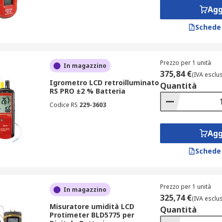
Agg
Schede
Prezzo per 1 unità
In magazzino
375,84 €
(IVA esclu
Igrometro LCD retroilluminato
Quantità
RS PRO ±2 % Batteria
Codice RS
229-3603
Agg
Schede
Prezzo per 1 unità
In magazzino
325,74 €
(IVA esclu
Misuratore umidità LCD
Quantità
Protimeter BLD5775 per