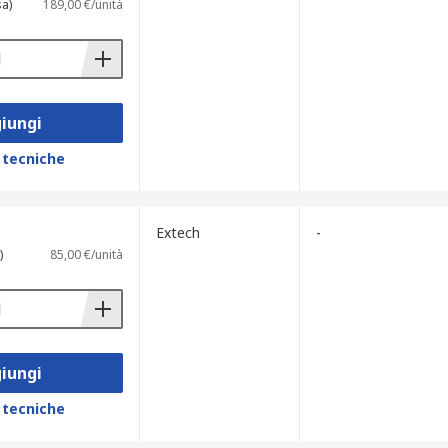
sa)
189,00 €/unità
iungi
 tecniche
Extech
-
)
85,00 €/unità
iungi
 tecniche