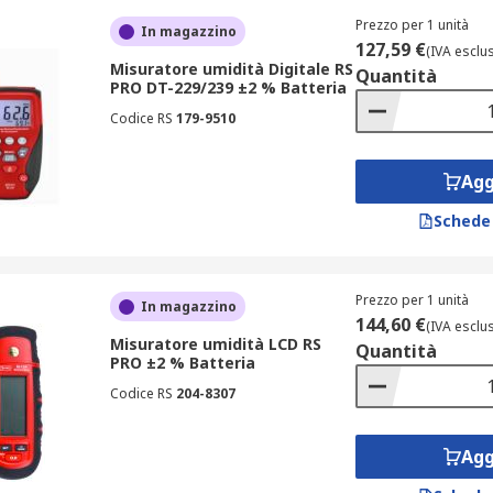
bili per adattarsi a diverse applicazioni:
Prezzo per 1 unità
In magazzino
127,59 €
retti;
(IVA esclu
Misuratore umidità Digitale RS
Quantità
 aree difficili da raggiungere;
PRO DT-229/239 ±2 % Batteria
Codice RS
179-9510
mbiti industriali o domestici.
ro
Agg
Schede
r preservare materiali sensibili;
Prezzo per 1 unità
In magazzino
er misurazioni rapide;
144,60 €
(IVA esclu
Misuratore umidità LCD RS
Quantità
 industrie tessili e alimentari.
PRO ±2 % Batteria
Codice RS
204-8307
mo:
oduttivi;
Agg