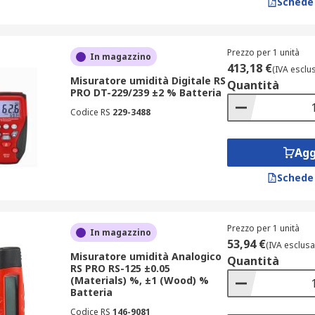
Schede
nemometri
e
fonometri
.
Prezzo per 1 unità
In magazzino
413,18 €
(IVA esclu
Misuratore umidità Digitale RS
Quantità
fiche dell’ambiente e dell’applicazione. Considera questi fat
PRO DT-229/239 ±2 % Batteria
ili:
Codice RS
229-3488
serre;
Agg
ali per misurazioni accurate;
Schede
tti o con sonda lunga.
zare le funzionalità del tuo dispositivo.
Prezzo per 1 unità
In magazzino
egna
53,94 €
(IVA esclusa
Misuratore umidità Analogico
Quantità
RS PRO RS-125 ±0.05
(Materials) %, ±1 (Wood) %
chi, con opzioni di consegna rapide ed efficienti, da 1 a 3 gi
Batteria
li consulta il nostro catalogo completo e scegli l’igrometro d
Codice RS
146-9081