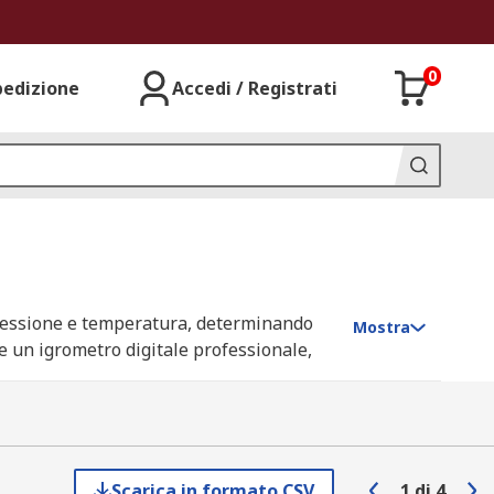
0
pedizione
Accedi / Registrati
i pressione e temperatura, determinando
Mostra
me un igrometro digitale professionale,
ne per casa o per interni, è fondamentale
Scarica in formato CSV
1
di
4