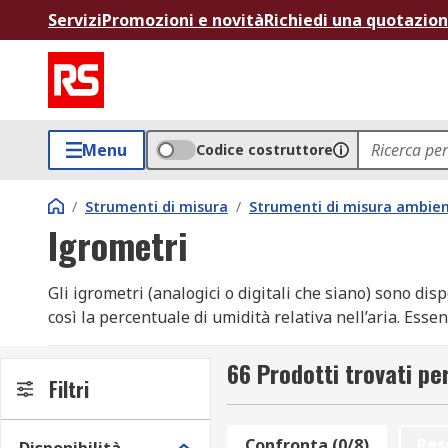
Servizi
Promozioni e novità
Richiedi una quotazio
Menu
Codice costruttore
/
Strumenti di misura
/
Strumenti di misura ambien
Igrometri
Gli igrometri (analogici o digitali che siano) sono di
così la percentuale di umidità relativa nell’aria. Ess
trovano largo impiego in ambienti industriali, ospedal
per monitorare l’umidità e garantire condizioni ottima
66 Prodotti trovati pe
Filtri
Differenze fra igrometri
Confronta (0/8)
Res