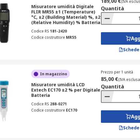
189,00 €
(IVA esclu
Misuratore umidità Digitale
Quantità
FLIR MR55 ±1 (Temperature)
°C, ±2 (Building Material) %, ±2
(Relative Humidity) % Batteria
Codice RS
181-2420
Codice costruttore
MR55
Agg
Schede
Prezzo per 1 unità
In magazzino
85,00 €
(IVA esclusa
Misuratore umidità LCD
Quantità
Extech EC170 ±2 % per Digitale
Batteria
Codice RS
288-0271
Codice costruttore
EC170
Agg
Schede