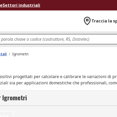
ne
Settori industriali
Traccia la s
tali
/
Igrometri
spositivi progettati per calcolare e calibrare le variazioni d
enziali sia per applicazioni domestiche che professionali, co
i, serre e case. L’igrometro, disponibile anche nella versio
li in diverse situazioni.
r Igrometri
etta