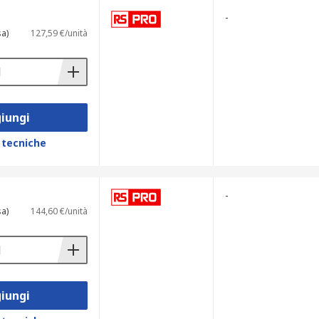
-
sa)
127,59 €/unità
iungi
 tecniche
-
sa)
144,60 €/unità
iungi