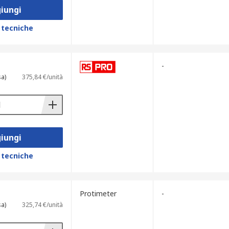
iungi
 tecniche
-
sa)
375,84 €/unità
iungi
 tecniche
Protimeter
-
sa)
325,74 €/unità