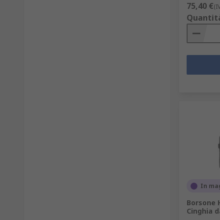
75,40 €
(I
Quantit
In ma
Borsone H
Cinghia d