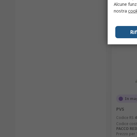
Alcune funzi
nostra
cook
Ri
In ma
PVS
Codice RS
4
Codice cost
PACCO RE
Prezzo per 1