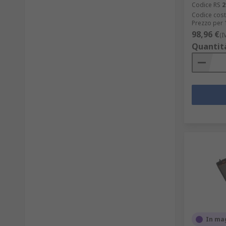
Codice RS
2
Codice cost
Prezzo per 
98,96 €
(I
Quantit
In ma