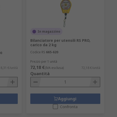
mmagazzinamento di utensili, arti e hobby.
care il trasporto e una serratura per
In magazzino
Bilanciatore per utensili RS PRO,
carico da 2 kg
Codice RS
665-620
00
he non deve essere usata dagli
Prezzo per 1 unità
cazione.Tuttavia le cassettiere
72,18 €
18,31 €/unità
(IVA esclusa)
72,18 €/unità
Quantità
ra ma può offrire comunque un elevato
Aggiungi
utensili e offrono un buono spazio di
Confronta