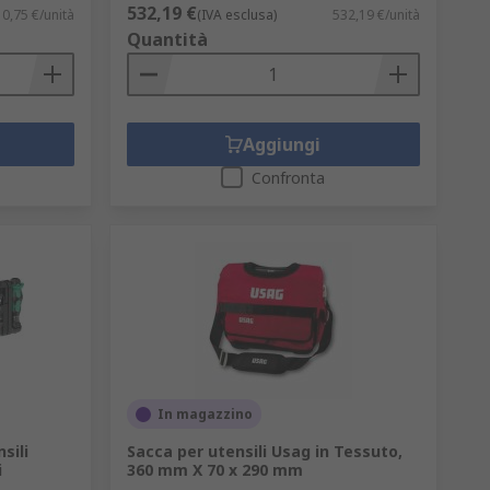
532,19 €
10,75 €/unità
(IVA esclusa)
532,19 €/unità
Quantità
Aggiungi
Confronta
In magazzino
nsili
Sacca per utensili Usag in Tessuto,
i
360 mm X 70 x 290 mm