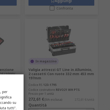
Aggiungi
Confronta
In magazzino
tenzione
Valigia attrezzi GT Line in Alluminio,
VDE/1000V
2 cassetti Con ruote 332 mm 453 mm
197mm
Codice RS
123-1795
Codice costruttore
REVO21 WH PTS
, per
Prezzo per 1 unità
ignifica
272,61 €
8,35 €/unità
(IVA esclusa)
272,61 €/unità
liccando su
Quantità
uta tutti".