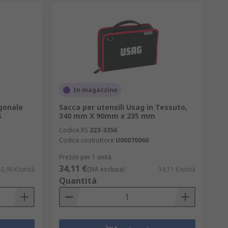
oro che desiderano evitare ingombranti
nizzazione e stoccaggio degli attrezzi.
In magazzino
agonale
Sacca per utensili Usag in Tessuto,
S
340 mm X 90mm x 235 mm
Codice RS
223-3356
Codice costruttore
U00070060
Prezzo per 1 unità
34,11 €
2,90 €/unità
(IVA esclusa)
34,11 €/unità
Quantità