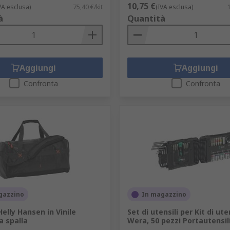
10,75 €
VA esclusa)
75,40 €/kit
(IVA esclusa)
à
Quantità
Aggiungi
Aggiungi
Confronta
Confronta
gazzino
In magazzino
elly Hansen in Vinile
Set di utensili per Kit di ute
a spalla
Wera, 50 pezzi Portautensil