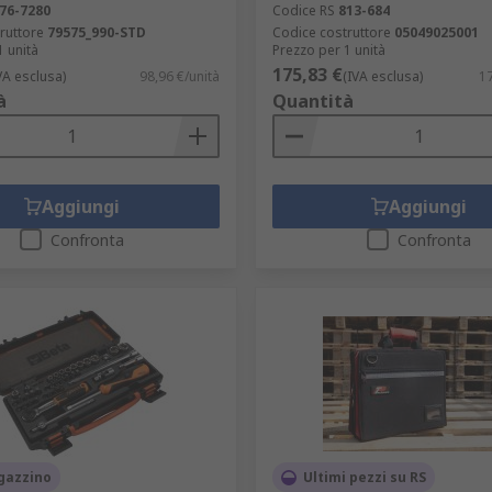
76-7280
Codice RS
813-684
ruttore
79575_990-STD
Codice costruttore
05049025001
1 unità
Prezzo per 1 unità
175,83 €
VA esclusa)
98,96 €/unità
(IVA esclusa)
17
à
Quantità
Aggiungi
Aggiungi
Confronta
Confronta
gazzino
Ultimi pezzi su RS