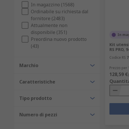
In magazzino (1568)
Valigette portautensili
Ordinabile su richiesta dal
fornitore (2483)
Le valigette portautensili sono disponibili in varie 
Attualmente non
La maggior parte delle valigette portautensili dispon
disponibile (351)
In ma
tenere al sicuro gli utensili.
Preordina nuovo prodotto
Kit utensi
(43)
Ho bisogno di una cassetta o una cassettiera p
RS PRO, 9
Codice RS
7
Una cassettiera per utensili tende ad essere utilizza
Marchio
Prezzo per 
appassionati di lavori domestici, dal momento che off
128,59 €
portautensili offrono scarsa manovrabilità.
Quantit
Caratteristiche
Una cassetta per utensili può offrire una maggiore 
livello di protezione per i kit di utensili.
Tipo prodotto
Un vantaggio delle cassette portautensili è che sono 
Numero di pezzi
stoccaggio.