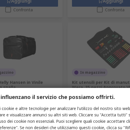
Aggiungi
Aggiungi
Confronta
Confronta
gazzino
In magazzino
elly Hansen in Vinile
Kit utensili per Kit di manu
a spalla
Wera, 35 pezzi Approvato 
Scatola
76-7278
 influenzano il servizio che possiamo offrirti.
Codice RS
266-6716
ruttore
79573_990-STD
Codice costruttore
05135870001
i cookie e altre tecnologie per analizzare l'utilizzo del nostro sito web
1 unità
Prezzo per 1 unità
re e visualizzare annunci su altri siti web. Cliccare su "Accetta tutti" s
198,35 €
VA esclusa)
78,13 €/unità
(IVA esclusa)
19
'uso dei cookie non essenziali. Puoi scegliere quali cookie accettare c
à
Quantità
eferenze". Se non desideri che utilizziamo questi cookie, clicca su "Rifi