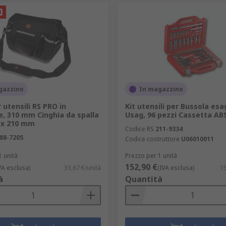
 è ideale per gli appassionati di lavori domestici o per col
 utensili sono dotate di tasche integrate per una facile orga
gazzino
In magazzino
 utensili RS PRO in
Kit utensili per Bussola es
e, 310 mm Cinghia da spalla
Usag, 96 pezzi Cassetta AB
 x 210 mm
Codice RS
211-9334
88-7205
Codice costruttore
U06010011
1 unità
Prezzo per 1 unità
152,90 €
VA esclusa)
33,67 €/unità
(IVA esclusa)
15
à
Quantità