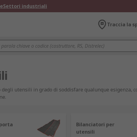
ne
Settori industriali
Traccia la s
li
 degli utensili in grado di soddisfare qualunque esigenza, co
ne.
roduttori tra cui DeWalt, Facom, Bosch e Bahco nonché un vast
 porta
Bilanciatori per
utensili