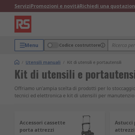
Servizi
Promozioni e novità
Richiedi una quotazio
Menu
Codice costruttore
/
Utensili manuali
/
Kit di utensili e portautensili
Kit di utensili e portautensi
Offriamo un'ampia scelta di prodotti per lo stoccaggio
tecnici ed elettronica e kit di utensili per manutenzio
Offriamo tutti i tipi di kit di attrezzi di numerosi p
Tipologie di kit
Accessori cassette
Astucci
porta attrezzi
attrezzi