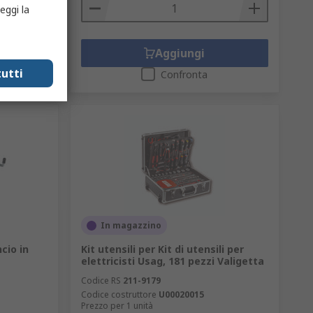
eggi la
Aggiungi
utti
Confronta
In magazzino
cio in
Kit utensili per Kit di utensili per
elettricisti Usag, 181 pezzi Valigetta
Codice RS
211-9179
Codice costruttore
U00020015
Prezzo per 1 unità