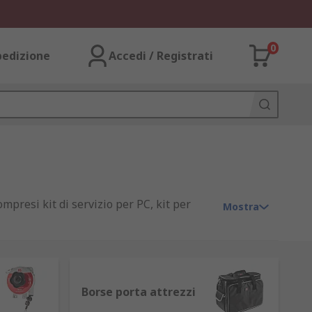
0
pedizione
Accedi / Registrati
mpresi kit di servizio per PC, kit per
Mostra
o assortimento di kit di marca RS PRO.
Borse porta attrezzi