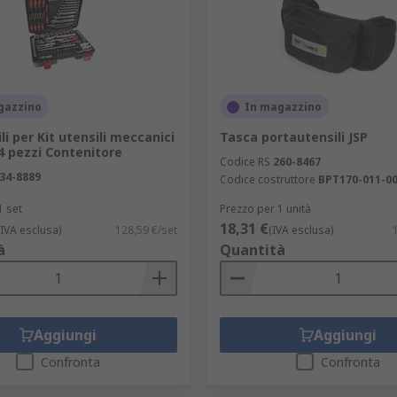
dimensioni e sono una soluzione ideale per molti usi quali i
e di una robusta custodia esterna, una maniglia per semplifi
gazzino
In magazzino
li per Kit utensili meccanici
Tasca portautensili JSP
er utensili?
4 pezzi Contenitore
Codice RS
260-8467
34-8889
Codice costruttore
BPT170-011-0
ta più a scopo industriale o commerciale; ciò non significa c
1 set
Prezzo per 1 unità
riamo molte varianti che possono adattarsi a qualsiasi appli
18,31 €
(IVA esclusa)
128,59 €/set
(IVA esclusa)
à
Quantità
praticità, occupa notevolmente meno spazio di una cassettie
Aggiungi
Aggiungi
portatili ma comunque solide, a differenza di una sacca per 
Confronta
Confronta