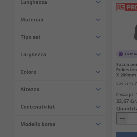
Anche una sacca per utensili può essere interessante;
Lunghezza
cassette o cassettiere portautensili. Molte sacche per
Materiali
Tipo set
Larghezza
In ma
Sacca per
Poliester
Colore
X 200mm
Codice RS
7
Altezza
Prezzo per 
33,67 €
(I
Contenuto kit
Quantit
Modello borsa