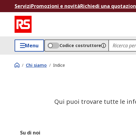
Servizi
Promozioni e novità
Richiedi una quotazio
Menu
Codice costruttore
/
Chi siamo
/
Indice
Qui puoi trovare tutte le inf
Su di noi