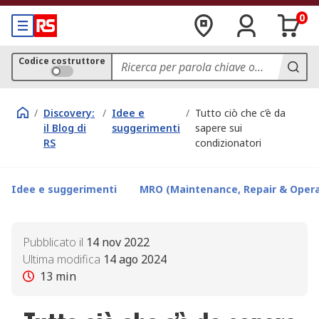
0
Codice costruttore
/
Discovery:
/
Idee e
/
Tutto ciò che c’è da
il Blog di
suggerimenti
sapere sui
RS
condizionatori
Idee e suggerimenti
MRO (Maintenance, Repair & Opera
Pubblicato il
14 nov 2022
Ultima modifica
14 ago 2024
13
min