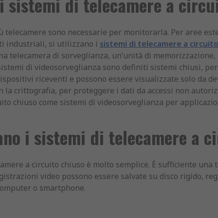
i sistemi di telecamere a circu
ù telecamere sono necessarie per monitorarla. Per aree estese
industriali, si utilizzano i
sistemi di telecamere a circuit
una telecamera di sorveglianza, un’unità di memorizzazione
sistemi di videosorveglianza sono definiti sistemi chiusi, pe
spositivi riceventi e possono essere visualizzate solo da de
la crittografia, per proteggere i dati da accessi non autori
uito chiuso come sistemi di videosorveglianza per applicazion
no i sistemi di telecamere a ci
ecamere a circuito chiuso è molto semplice. È sufficiente un
registrazioni video possono essere salvate su disco rigido, re
u computer o smartphone.