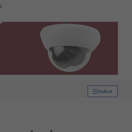
a
Indice