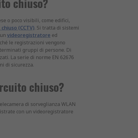
ito chiuso?
 o poco visibili, come edifici,
o chiuso (CCTV)
. Si tratta di sistemi
, un
videoregistratore
ed
rché le registrazioni vengono
terminati gruppi di persone. Di
zzati. La serie di norme EN 62676
i di sicurezza.
rcuito chiuso?
a telecamera di sorveglianza WLAN
gistrate con un videoregistratore