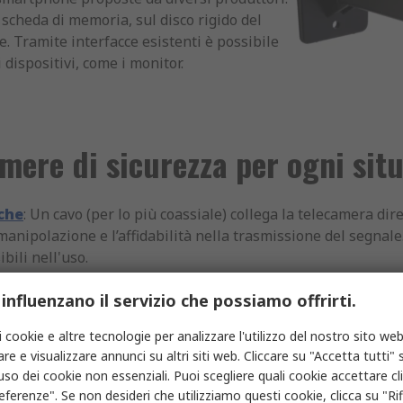
 scheda di memoria, sul disco rigido del
. Tramite interfacce esistenti è possibile
 dispositivi, come i monitor.
mere di sicurezza per ogni sit
che
: Un cavo (per lo più coassiale) collega la telecamera di
manipolazione e l’affidabilità nella trasmissione del segnale
bili nell'uso.
mere di sicurezza wireless possono essere posizionate faci
 influenzano il servizio che possiamo offrirti.
smissione digitale dei dati consente inoltre di monitorare i 
i cookie e altre tecnologie per analizzare l'utilizzo del nostro sito web
re e visualizzare annunci su altri siti web. Cliccare su "Accetta tutti" s
'uso dei cookie non essenziali. Puoi scegliere quali cookie accettare c
telecamere sono progettate appositamente per uso esterno 
eferenze". Se non desideri che utilizziamo questi cookie, clicca su "Rifi
e adeguatamente sigillate. Sono quindi ideate per sopportare 