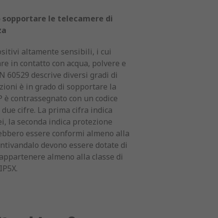
o sopportare le telecamere di
za
itivi altamente sensibili, i cui
re in contatto con acqua, polvere e
 60529 descrive diversi gradi di
zioni è in grado di sopportare la
P è contrassegnato con un codice
due cifre. La prima cifra indica
ei, la seconda indica protezione
rebbero essere conformi almeno alla
antivandalo devono essere dotate di
 appartenere almeno alla classe di
IP5X.