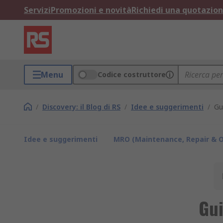
Servizi
Promozioni e novità
Richiedi una quotazio
Menu
Codice costruttore
/
Discovery: il Blog di RS
/
Idee e suggerimenti
/
Gu
Idee e suggerimenti
MRO (Maintenance, Repair & O
Gui