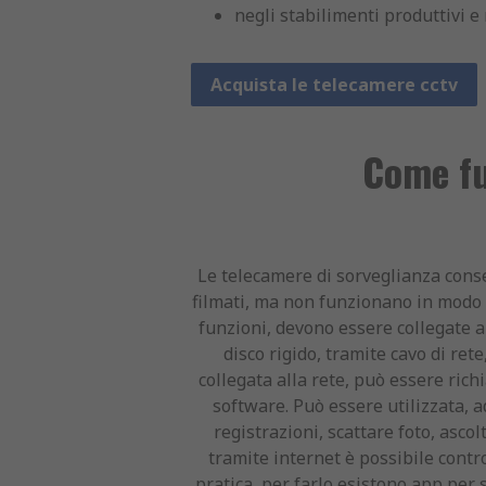
negli stabilimenti produttivi e
Acquista le telecamere cctv
Come fu
Le telecamere di sorveglianza conse
filmati, ma non funzionano in modo 
funzioni, devono essere collegate 
disco rigido, tramite cavo di re
collegata alla rete, può essere rich
software. Può essere utilizzata, 
registrazioni, scattare foto, asco
tramite internet è possibile contro
pratica, per farlo esistono app per