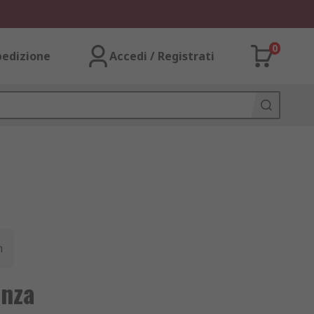
0
pedizione
Accedi / Registrati
n
anza