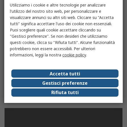
Utilizziamo i cookie e altre tecnologie per analizzare
l'utilizzo del nostro sito web, per personalizzare e
visualizzare annunci su altri siti web. Cliccare su "Accetta
tutti" significa accettare l'uso dei cookie non essenziali.
Puoi scegliere quali cookie accettare cliccando su
"Gestisci preferenze". Se non desideri che utilizziamo
Certificazioni
questi cookie, clicca su "Rifiuta tutti". Alcune funzionalità
Confusi dai loghi di sostenibilità? Noi
potrebbero non essere accessibili. Per ulteriori
semplifichiamo tutto: linee guida chiare e impegni
informazioni, leggi la nostra
cookie policy
.
trasparenti di cui ti puoi fidare.
Accetta tutti
Per saperne di più
Gestisci preferenze
Rifiuta tutti