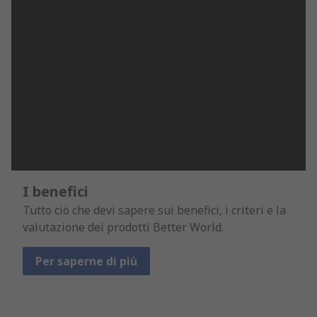
I benefici
Tutto ciò che devi sapere sui benefici, i criteri e la
valutazione dei prodotti Better World.
Per saperne di più