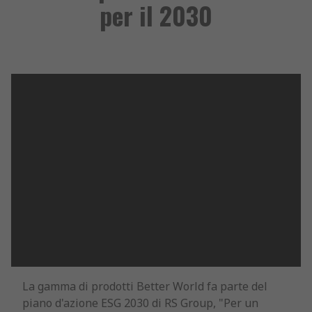
per il 2030
La gamma di prodotti Better World fa parte del
piano d'azione ESG 2030 di RS Group, "Per un