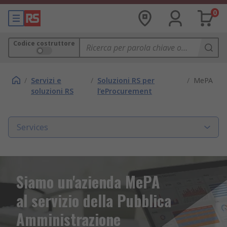
0
Codice costruttore
/
Servizi e
/
Soluzioni RS per
/
MePA
soluzioni RS
l’eProcurement
Services
Siamo un'azienda MePA
al servizio della Pubblica
Amministrazione