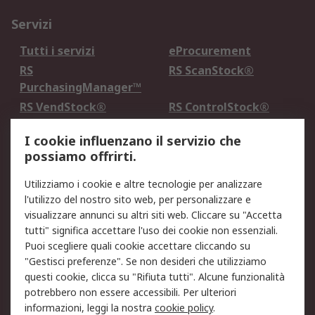
Servizi
Tutti i servizi
eProcurement
RS
RS ScanStock®
PurchasingManager™
RS VendStock®
RS ControlStock®
Servizio di taratura
MePA
I cookie influenzano il servizio che
possiamo offrirti.
Legale
Utilizziamo i cookie e altre tecnologie per analizzare
Informativa Cookie
Informativa Privacy -
l'utilizzo del nostro sito web, per personalizzare e
Aggiornata
visualizzare annunci su altri siti web. Cliccare su "Accetta
Email Security
Termini d'uso
tutti" significa accettare l'uso dei cookie non essenziali.
Condizioni di vendita
Condizioni generali di
Puoi scegliere quali cookie accettare cliccando su
servizio
"Gestisci preferenze". Se non desideri che utilizziamo
questi cookie, clicca su "Rifiuta tutti". Alcune funzionalità
Etica e responsabilità
potrebbero non essere accessibili. Per ulteriori
informazioni, leggi la nostra
cookie policy
.