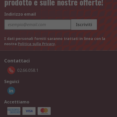
prodotto e sulle nostre offerte!
Indirizzo email
Iscriviti
I dati personali forniti saranno trattati in linea con la
nostra
Politica sulla Privacy
.
Contattaci
02.66.058.1
Seguici
Accettiamo