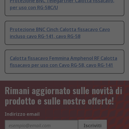
Protezione BNC Telegartner Calotta fissacavo,
per uso con RG-58C/U
Protezione BNC Cinch Calotta fissacavo Cavo
incluso cavo RG-141, cavo RG-58
Calotta fissacavo Femmina Amphenol RF Calotta
fissacavo per uso con Cavo RG-58, cavo RG-141
Rimani aggiornato sulle novità di
prodotto e sulle nostre offerte!
Indirizzo email
Iscriviti