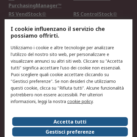
PurchasingManager™
RS VendStock®
RS ControlStock®
Servizio di taratura
MePA
I cookie influenzano il servizio che
possiamo offrirti.
Legale
Utilizziamo i cookie e altre tecnologie per analizzare
Informativa Cookie
Informativa Privacy -
l'utilizzo del nostro sito web, per personalizzare e
Aggiornata
visualizzare annunci su altri siti web. Cliccare su "Accetta
Email Security
Termini d'uso
tutti" significa accettare l'uso dei cookie non essenziali.
Condizioni di vendita
Condizioni generali di
Puoi scegliere quali cookie accettare cliccando su
servizio
"Gestisci preferenze". Se non desideri che utilizziamo
questi cookie, clicca su "Rifiuta tutti". Alcune funzionalità
Etica e responsabilità
potrebbero non essere accessibili. Per ulteriori
informazioni, leggi la nostra
cookie policy
.
Chi Siamo
Chi Siamo
Contattaci
Accetta tutti
Supporto
ESG
Gestisci preferenze
Carriere
RS Group