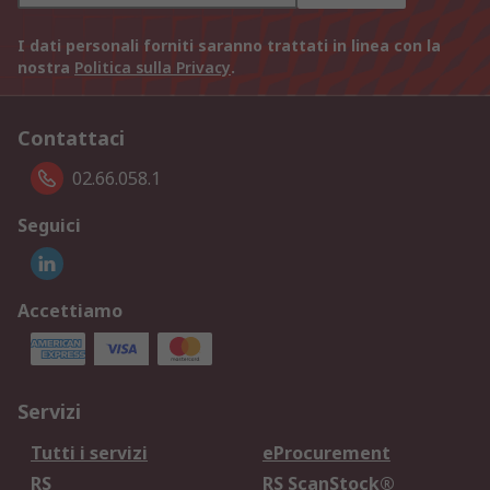
I dati personali forniti saranno trattati in linea con la
nostra
Politica sulla Privacy
.
Contattaci
02.66.058.1
Seguici
Accettiamo
Servizi
Tutti i servizi
eProcurement
RS
RS ScanStock®