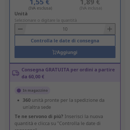
1,55 €
1,89 €
(IVA esclusa)
(IVA inclusa)
Add
Unità
to
Selezionare o digitare la quantità
Basket
Controlla le date di consegna
Aggiungi
Consegna GRATUITA per ordini a partire
da 60,00 €
In magazzino
360
unità pronte per la spedizione da
un'altra sede
Te ne servono di più?
Inserisci la nuova
quantità e clicca su "Controlla le date di