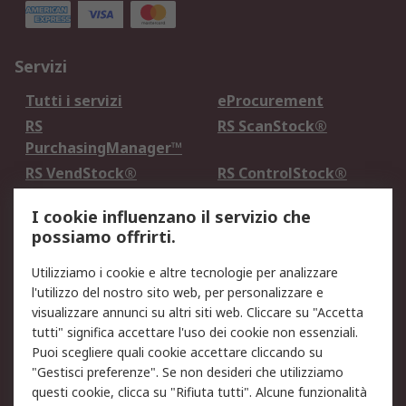
Servizi
Tutti i servizi
eProcurement
RS
RS ScanStock®
PurchasingManager™
RS VendStock®
RS ControlStock®
Servizio di taratura
MePA
I cookie influenzano il servizio che
possiamo offrirti.
Legale
Utilizziamo i cookie e altre tecnologie per analizzare
Informativa Cookie
Informativa Privacy -
l'utilizzo del nostro sito web, per personalizzare e
Aggiornata
visualizzare annunci su altri siti web. Cliccare su "Accetta
Email Security
Termini d'uso
tutti" significa accettare l'uso dei cookie non essenziali.
Condizioni di vendita
Condizioni generali di
Puoi scegliere quali cookie accettare cliccando su
servizio
"Gestisci preferenze". Se non desideri che utilizziamo
questi cookie, clicca su "Rifiuta tutti". Alcune funzionalità
Etica e responsabilità