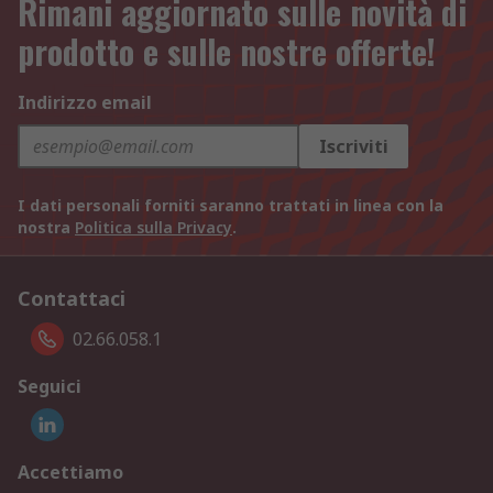
Rimani aggiornato sulle novità di
prodotto e sulle nostre offerte!
Indirizzo email
Iscriviti
I dati personali forniti saranno trattati in linea con la
nostra
Politica sulla Privacy
.
Contattaci
02.66.058.1
Seguici
Accettiamo