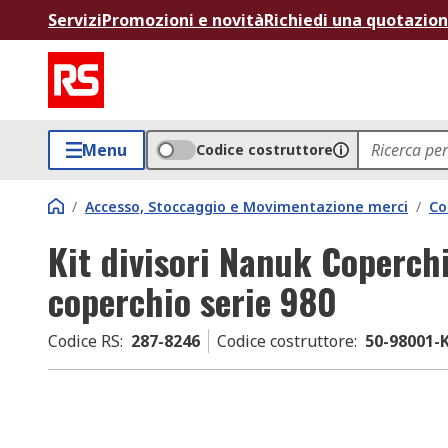
Servizi
Promozioni e novità
Richiedi una quotazio
Menu
Codice costruttore
/
Accesso, Stoccaggio e Movimentazione merci
/
Co
Kit divisori Nanuk Coperch
coperchio serie 980
Codice RS
:
287-8246
Codice costruttore
:
50-98001-