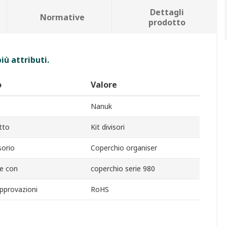
Dettagli
Normative
prodotto
iù attributi.
o
Valore
Nanuk
tto
Kit divisori
sorio
Coperchio organiser
re con
coperchio serie 980
pprovazioni
RoHS