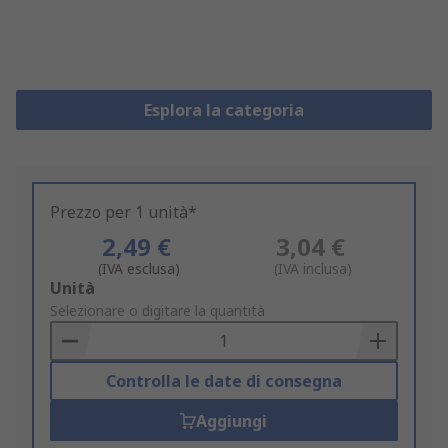
Esplora la categoria
Prezzo per 1 unità*
2,49 €
3,04 €
(IVA esclusa)
(IVA inclusa)
Add
Unità
to
Selezionare o digitare la quantità
Basket
Controlla le date di consegna
Aggiungi