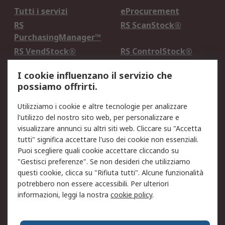
Tutti i servizi
eProcurement
RS
RS ScanStock®
PurchasingManager™
RS VendStock®
RS ControlStock®
Servizio di taratura
MePA
I cookie influenzano il servizio che
possiamo offrirti.
Legale
Utilizziamo i cookie e altre tecnologie per analizzare
Informativa Cookie
Informativa Privacy -
l'utilizzo del nostro sito web, per personalizzare e
Aggiornata
visualizzare annunci su altri siti web. Cliccare su "Accetta
Email Security
Termini d'uso
tutti" significa accettare l'uso dei cookie non essenziali.
Condizioni di vendita
Condizioni generali di
Puoi scegliere quali cookie accettare cliccando su
servizio
"Gestisci preferenze". Se non desideri che utilizziamo
questi cookie, clicca su "Rifiuta tutti". Alcune funzionalità
Etica e responsabilità
potrebbero non essere accessibili. Per ulteriori
informazioni, leggi la nostra
cookie policy
.
Chi Siamo
Chi Siamo
Contattaci