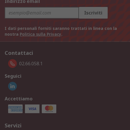
Indirizzo email
Iscriviti
I dati personali forniti saranno trattati in linea con la
nostra
Politica sulla Privacy
.
Contattaci
02.66.058.1
Seguici
Accettiamo
Servizi