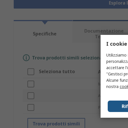
Esplora 
Documentazione
Specifiche
Tecnica
I cookie
Utilizziamo 
Trova prodotti simili selezionando uno o p
personalizza
accettare l
Seleziona tutto
Attributo
"Gestisci pr
Alcune funzi
Marchio
nostra
cook
Accessori
Ri
Per utilizzo con
Trova prodotti simili