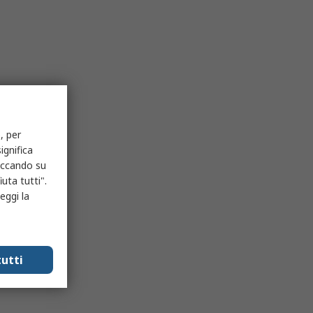
, per
ignifica
liccando su
uta tutti".
eggi la
utti