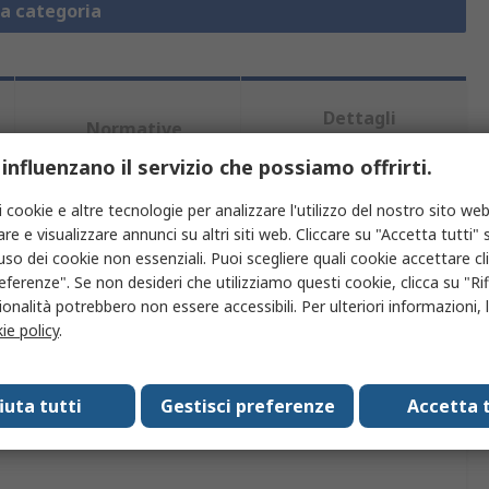
la categoria
Dettagli
Normative
prodotto
 influenzano il servizio che possiamo offrirti.
i cookie e altre tecnologie per analizzare l'utilizzo del nostro sito web
iù attributi.
re e visualizzare annunci su altri siti web. Cliccare su "Accetta tutti" s
'uso dei cookie non essenziali. Puoi scegliere quali cookie accettare c
Valore
eferenze". Se non desideri che utilizziamo questi cookie, clicca su "Rifi
onalità potrebbero non essere accessibili. Per ulteriori informazioni, l
Schneider Electric
ie policy
.
Telaio
fiuta tutti
Gestisci preferenze
Accetta t
Compact NS 1600, Masterpact NT 16