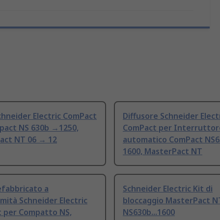
chneider Electric ComPact
Diffusore Schneider Elect
pact NS 630b →1250,
ComPact per Interruttor
act NT 06 → 12
automatico ComPact NS
1600, MasterPact NT
fabbricato a
Schneider Electric Kit di
mità Schneider Electric
bloccaggio MasterPact N
 per Compatto NS,
NS630b...1600