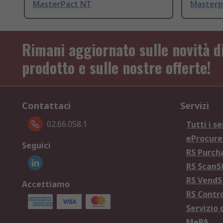
MasterPact NT
Master
Rimani aggiornato sulle novità d
prodotto e sulle nostre offerte!
Contattaci
Servizi
02.66.058.1
Tutti i se
eProcur
Seguici
RS Purc
RS Scan
RS Vend
Accettiamo
RS Contr
Servizio 
MePA