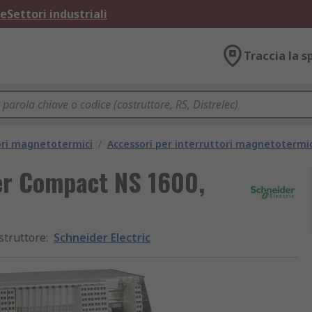
ne
Settori industriali
Traccia la s
ori magnetotermici
/
Accessori per interruttori magnetotermic
per Compact NS 1600,
struttore
:
Schneider Electric