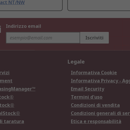
pact NT/NW
i
Indirizzo email
Iscriviti
Legale
rvizi
Informativa Cookie
ement
Informativa Privacy - Ag
hasingManager™
Email Security
Stock®
Termini d'uso
Stock®
Condizioni di vendita
olStock®
Condizioni generali di ser
di taratura
Etica e responsabilità