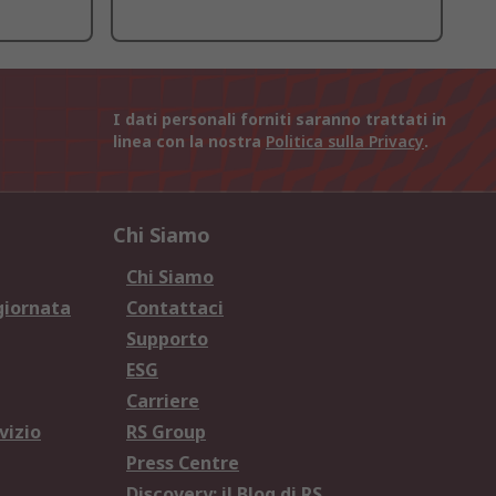
I dati personali forniti saranno trattati in
linea con la nostra
Politica sulla Privacy
.
Chi Siamo
Chi Siamo
giornata
Contattaci
Supporto
ESG
Carriere
vizio
RS Group
Press Centre
Discovery: il Blog di RS