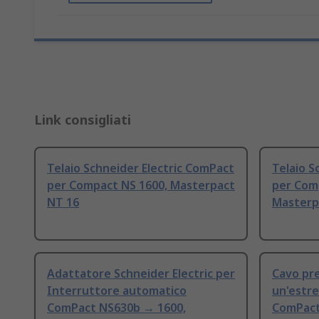
Link consigliati
Telaio Schneider Electric ComPact
Telaio S
per Compact NS 1600, Masterpact
per Com
NT 16
Masterp
Adattatore Schneider Electric per
Cavo pre
Interruttore automatico
un'estre
ComPact NS630b → 1600,
ComPact