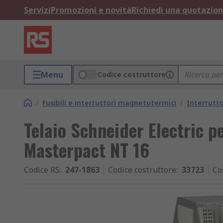
Servizi
Promozioni e novità
Richiedi una quotazio
Menu
Codice costruttore
/
Fusibili e interruttori magnetotermici
/
Interrutt
Telaio Schneider Electric 
Masterpact NT 16
Codice RS
:
247-1863
Codice costruttore
:
33723
Co