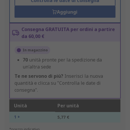
Controlla le date di consegna
Aggiungi
Consegna GRATUITA per ordini a partire
da 60,00 €
In magazzino
70
unità pronte per la spedizione da
un'altra sede
Te ne servono di più?
Inserisci la nuova
quantità e clicca su "Controlla le date di
consegna".
Unità
Per unità
1 +
5,77 €
*prezzo indicativo