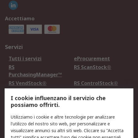
Accettiamo
Servizi
Tutti i servizi
eProcurement
RS
RS ScanStock®
PurchasingManager™
RS VendStock®
RS ControlStock®
Servizio di taratura
MePA
I cookie influenzano il servizio che
possiamo offrirti.
Legale
Utilizziamo i cookie e altre tecnologie per analizzare
Informativa Cookie
Informativa Privacy -
l'utilizzo del nostro sito web, per personalizzare e
Aggiornata
visualizzare annunci su altri siti web. Cliccare su "Accetta
Email Security
Termini d'uso
tutti" significa accettare l'uso dei cookie non essenziali.