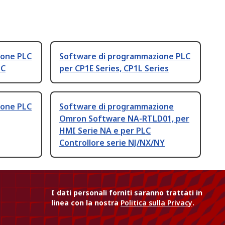
ione PLC
Software di programmazione PLC
LC
per CP1E Series, CP1L Series
ione PLC
Software di programmazione
Omron Software NA-RTLD01, per
HMI Serie NA e per PLC
Controllore serie NJ/NX/NY
I dati personali forniti saranno trattati in
linea con la nostra
Politica sulla Privacy
.