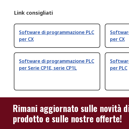
Link consigliati
Software di programmazione PLC
Softwar
per CX
per CX
Software di programmazione PLC
Softwar
per Serie CP1E, serie CP1L
per PLC
Rimani aggiornato sulle novità d
prodotto e sulle nostre offerte!