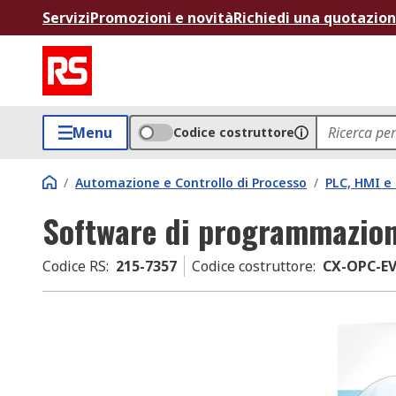
Servizi
Promozioni e novità
Richiedi una quotazio
Menu
Codice costruttore
/
Automazione e Controllo di Processo
/
PLC, HMI e 
Software di programmazio
Codice RS
:
215-7357
Codice costruttore
:
CX-OPC-E