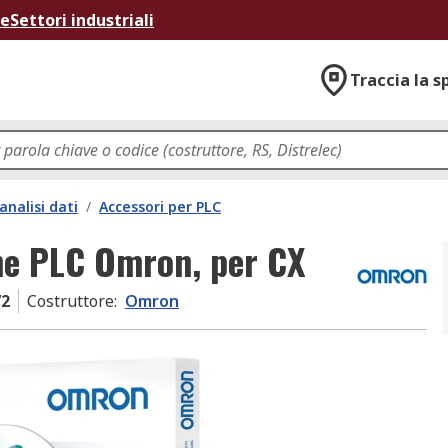
ne
Settori industriali
Traccia la s
analisi dati
/
Accessori per PLC
ne PLC Omron, per CX
V2
Costruttore
:
Omron