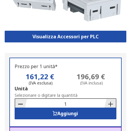
Visualizza Accessori per PLC
Prezzo per 1 unità*
161,22 €
196,69 €
(IVA esclusa)
(IVA inclusa)
Add
Unità
to
Selezionare o digitare la quantità
Basket
Aggiungi