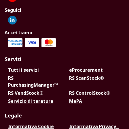
Seguici
Accettiamo
Servizi
Tutti i servizi
eProcurement
RS
RS ScanStock®
PurchasingManager™
RS VendStock®
RS ControlStock®
Servizio di taratura
MePA
Legale
Informativa Cookie
Informativa Privacy -