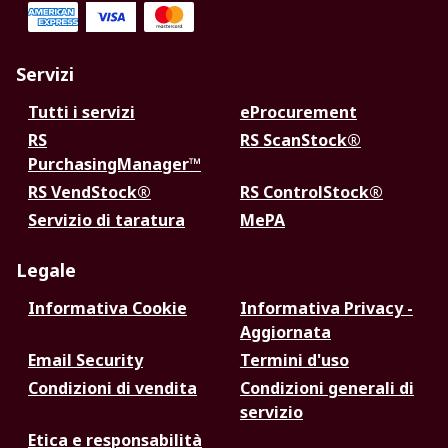
Servizi
Tutti i servizi
eProcurement
RS
RS ScanStock®
PurchasingManager™
RS VendStock®
RS ControlStock®
Servizio di taratura
MePA
Legale
Informativa Cookie
Informativa Privacy -
Aggiornata
Email Security
Termini d'uso
Condizioni di vendita
Condizioni generali di
servizio
Etica e responsabilità