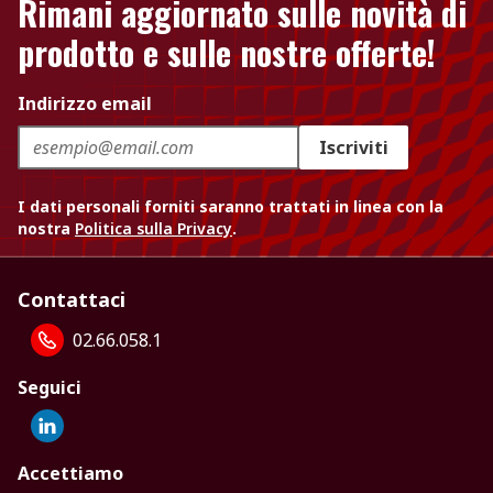
Rimani aggiornato sulle novità di
prodotto e sulle nostre offerte!
Indirizzo email
Iscriviti
I dati personali forniti saranno trattati in linea con la
nostra
Politica sulla Privacy
.
Contattaci
02.66.058.1
Seguici
Accettiamo