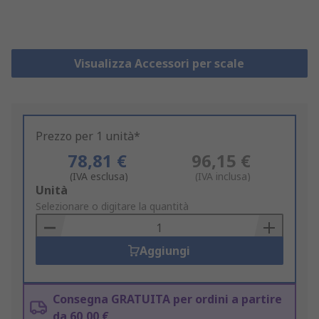
Visualizza Accessori per scale
Prezzo per 1 unità*
78,81 €
96,15 €
(IVA esclusa)
(IVA inclusa)
Add
Unità
to
Selezionare o digitare la quantità
Basket
Aggiungi
Consegna GRATUITA per ordini a partire
da 60,00 €