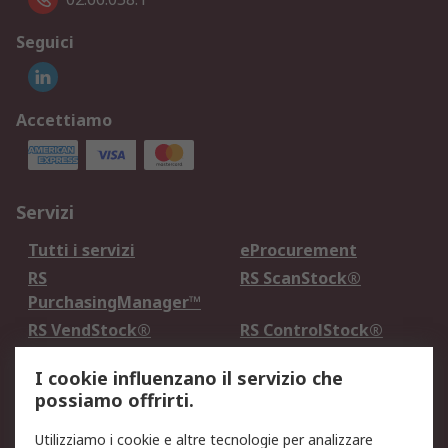
Seguici
Accettiamo
Servizi
Tutti i servizi
eProcurement
RS
RS ScanStock®
PurchasingManager™
RS VendStock®
RS ControlStock®
Servizio di taratura
MePA
I cookie influenzano il servizio che
possiamo offrirti.
Legale
Utilizziamo i cookie e altre tecnologie per analizzare
Informativa Cookie
Informativa Privacy -