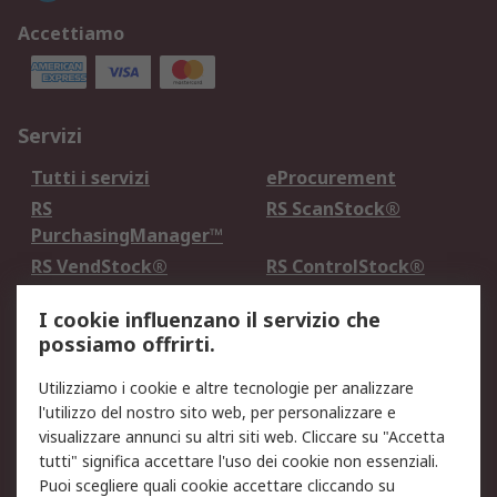
Accettiamo
Servizi
Tutti i servizi
eProcurement
RS
RS ScanStock®
PurchasingManager™
RS VendStock®
RS ControlStock®
Servizio di taratura
MePA
I cookie influenzano il servizio che
possiamo offrirti.
Legale
Utilizziamo i cookie e altre tecnologie per analizzare
Informativa Cookie
Informativa Privacy -
l'utilizzo del nostro sito web, per personalizzare e
Aggiornata
visualizzare annunci su altri siti web. Cliccare su "Accetta
Email Security
Termini d'uso
tutti" significa accettare l'uso dei cookie non essenziali.
Condizioni di vendita
Condizioni generali di
Puoi scegliere quali cookie accettare cliccando su