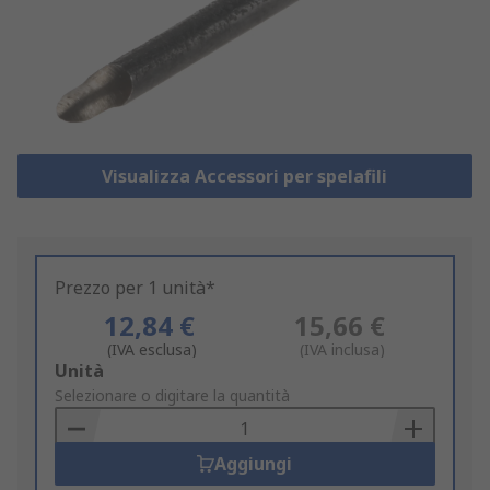
Visualizza Accessori per spelafili
Prezzo per 1 unità*
12,84 €
15,66 €
(IVA esclusa)
(IVA inclusa)
Add
Unità
to
Selezionare o digitare la quantità
Basket
Aggiungi