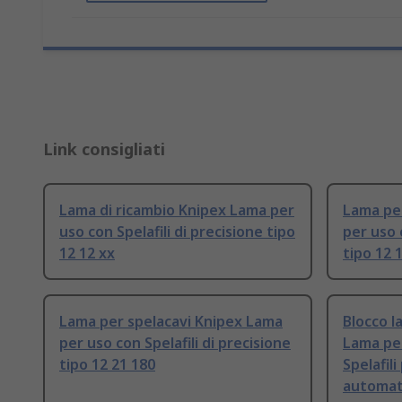
Link consigliati
Lama di ricambio Knipex Lama per
Lama pe
uso con Spelafili di precisione tipo
per uso 
12 12 xx
tipo 12 
Lama per spelacavi Knipex Lama
Blocco l
per uso con Spelafili di precisione
Lama per
tipo 12 21 180
Spelafil
automati