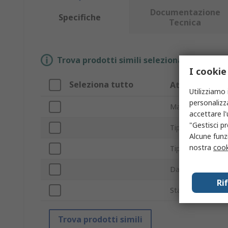
Documentazione
Specifiche
Tecnica
Trova prodotti simili selezionando uno o p
I cookie
Seleziona tutto
Attributo
Utilizziamo 
personalizza
Marchio
accettare l
"Gestisci pr
Tipo prodotto
Alcune funzi
nostra
cook
Tipo accessorio
Da utilizzare con
Ri
Standard/Approva
Trova prodotti simili