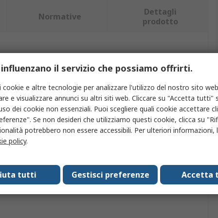
Dettagli
Normative
prodotto
iù attributi.
 influenzano il servizio che possiamo offrirti.
Valore
i cookie e altre tecnologie per analizzare l'utilizzo del nostro sito web
re e visualizzare annunci su altri siti web. Cliccare su "Accetta tutti" s
Knipex
'uso dei cookie non essenziali. Puoi scegliere quali cookie accettare c
eferenze". Se non desideri che utilizziamo questi cookie, clicca su "Rifi
Lama di ricambio
onalità potrebbero non essere accessibili. Per ulteriori informazioni, l
ie policy
.
Lama
Spelafili di precisione tipo 12 12 xx
fiuta tutti
Gestisci preferenze
Accetta t
zioni
No