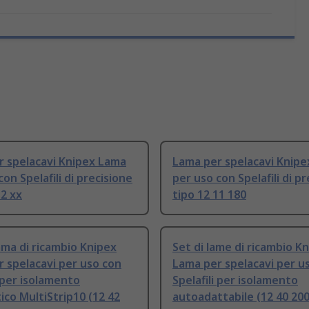
r spelacavi Knipex Lama
Lama per spelacavi Knip
con Spelafili di precisione
per uso con Spelafili di p
12 xx
tipo 12 11 180
ama di ricambio Knipex
Set di lame di ricambio K
 spelacavi per uso con
Lama per spelacavi per u
i per isolamento
Spelafili per isolamento
co MultiStrip10 (12 42
autoadattabile (12 40 200