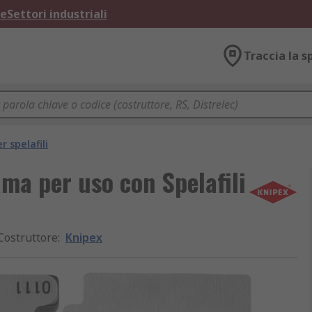
ne
Settori industriali
Traccia la s
r spelafili
ma per uso con Spelafili
Costruttore
:
Knipex