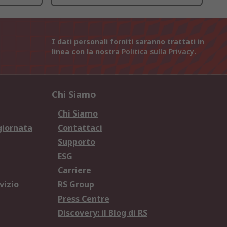
I dati personali forniti saranno trattati in
linea con la nostra
Politica sulla Privacy
.
Chi Siamo
Chi Siamo
giornata
Contattaci
Supporto
ESG
Carriere
vizio
RS Group
Press Centre
Discovery: il Blog di RS