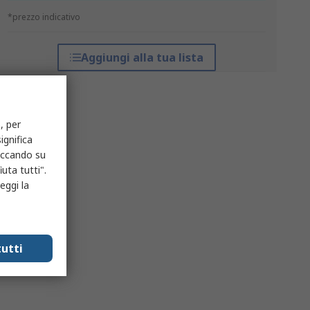
*prezzo indicativo
Aggiungi alla tua lista
, per
ignifica
liccando su
uta tutti".
eggi la
utti