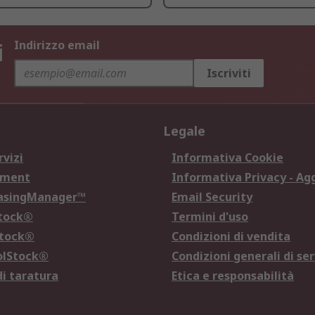
i
Indirizzo email
Iscriviti
Legale
rvizi
Informativa Cookie
ement
Informativa Privacy - Ag
hasingManager™
Email Security
Stock®
Termini d'uso
Stock®
Condizioni di vendita
olStock®
Condizioni generali di ser
di taratura
Etica e responsabilità