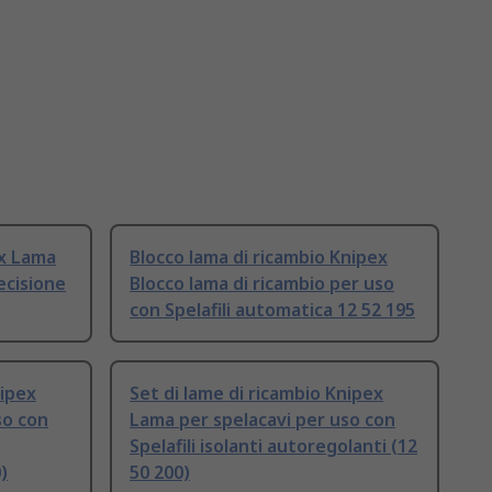
ex Lama
Blocco lama di ricambio Knipex
recisione
Blocco lama di ricambio per uso
con Spelafili automatica 12 52 195
nipex
Set di lame di ricambio Knipex
so con
Lama per spelacavi per uso con
Spelafili isolanti autoregolanti (12
)
50 200)