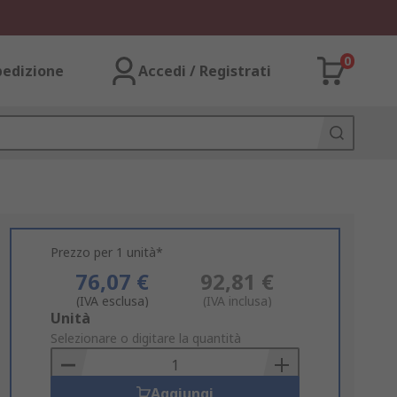
0
pedizione
Accedi / Registrati
Prezzo per 1 unità*
76,07 €
92,81 €
(IVA esclusa)
(IVA inclusa)
Add
Unità
to
Selezionare o digitare la quantità
Basket
Aggiungi