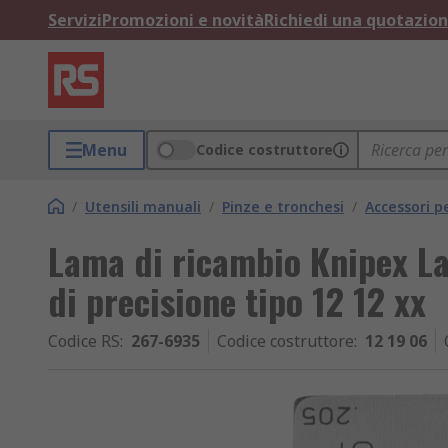
Servizi
Promozioni e novità
Richiedi una quotazio
Menu
Codice costruttore
/
Utensili manuali
/
Pinze e tronchesi
/
Accessori pe
Lama di ricambio Knipex La
di precisione tipo 12 12 xx
Codice RS
:
267-6935
Codice costruttore
:
12 19 06