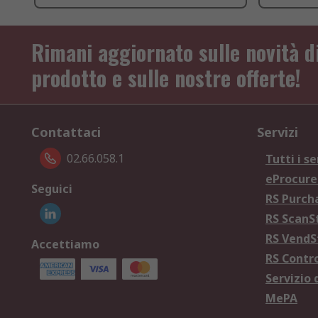
Rimani aggiornato sulle novità d
prodotto e sulle nostre offerte!
Contattaci
Servizi
02.66.058.1
Tutti i se
eProcur
Seguici
RS Purc
RS Scan
RS Vend
Accettiamo
RS Contr
Servizio 
MePA